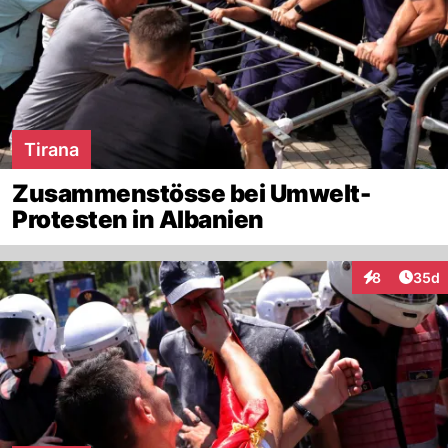
Tirana
Zusammenstösse bei Umwelt-
Protesten in Albanien
Artik
8
35d
Interaktionen