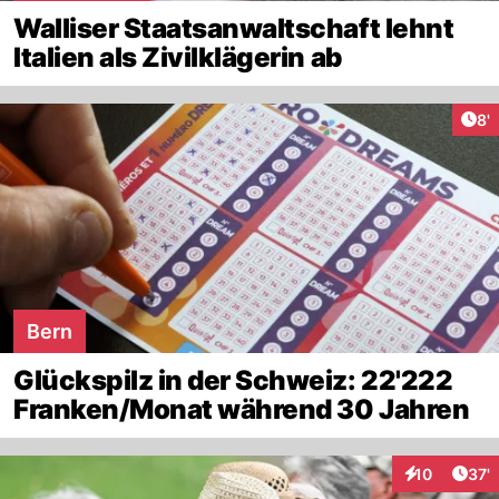
Walliser Staatsanwaltschaft lehnt
Italien als Zivilklägerin ab
Art
8'
Bern
Glückspilz in der Schweiz: 22'222
Franken/Monat während 30 Jahren
Arti
10
37'
Interaktionen