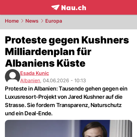
frontpage.
NAU.ch
Home
News
Europa
Proteste gegen Kushners
Milliardenplan für
Albaniens Küste
Esada Kunic
Albanien
,
04.06.2026 - 10:13
Proteste in Albanien: Tausende gehen gegen ein
Luxusresort-Projekt von Jared Kushner auf die
Strasse. Sie fordern Transparenz, Naturschutz
und ein Deal-Ende.