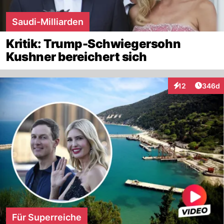
Saudi-Milliarden
Kritik: Trump-Schwiegersohn
Kushner bereichert sich
Artikel
12
346d
Interaktionen
Für Superreiche