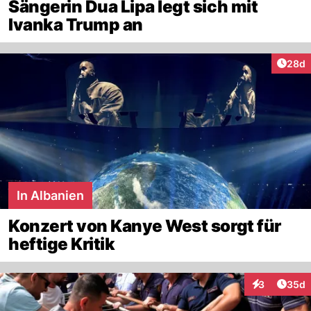
Sängerin Dua Lipa legt sich mit
Ivanka Trump an
Artik
28d
In Albanien
Konzert von Kanye West sorgt für
heftige Kritik
Artik
3
35d
Interaktionen