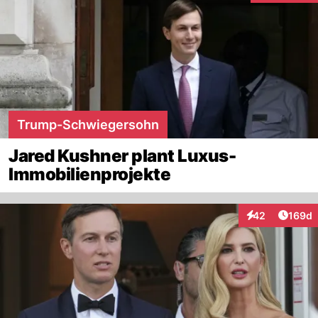
Trump-Schwiegersohn
Jared Kushner plant Luxus-
Immobilienprojekte
Artike
42
169d
Interaktionen