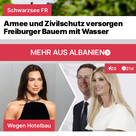
Schwarzsee FR
Armee und Zivilschutz versorgen
Freiburger Bauern mit Wasser
MEHR AUS ALBANIEN
Artik
20
21d
Interaktionen
Wegen Hotelbau