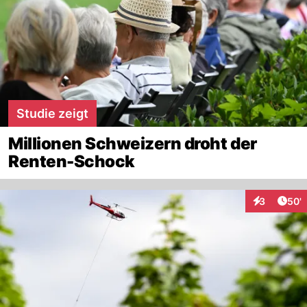
Studie zeigt
Millionen Schweizern droht der
Renten-Schock
Arti
3
50'
Interaktione