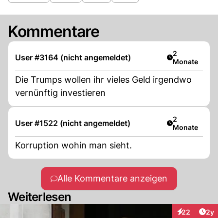
Kommentare
Artikel veröff
2
User #3164 (nicht angemeldet)
Monate
Die Trumps wollen ihr vieles Geld irgendwo
vernünftig investieren
Artikel veröff
2
User #1522 (nicht angemeldet)
Monate
Korruption wohin man sieht.
Alle Kommentare anzeigen
Weiterlesen
Arti
22
2y
Interaktionen