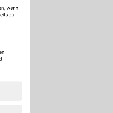
ten, wenn
eits zu
len
d