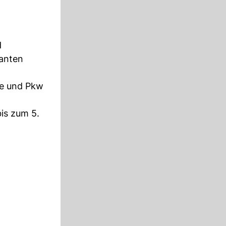
d
ranten
se und Pkw
bis zum 5.