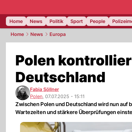
Home
News
Politik
Sport
People
Polizei
Home
News
Europa
Polen kontrollie
Deutschland
Fabia Söllner
Polen
,
07.07.2025 - 15:11
Zwischen Polen und Deutschland wird nun auf be
Wartezeiten und stärkere Überprüfungen einste