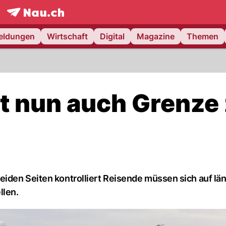
frontpage.
NAU.ch
meldungen
Wirtschaft
Digital
Magazine
Themen
rt nun auch Grenze
iden Seiten kontrolliert Reisende müssen sich auf lä
llen.