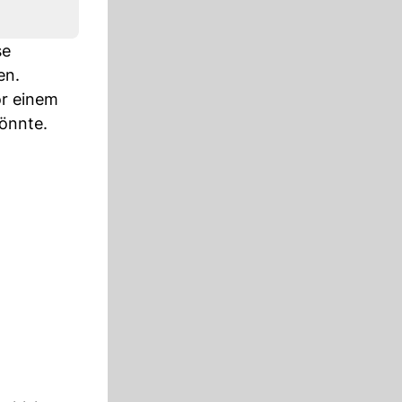
se
en.
or einem
önnte.