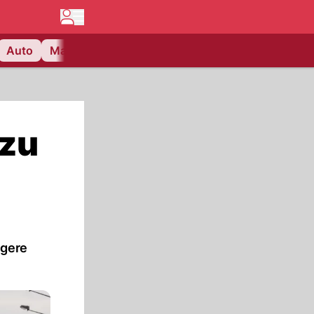
Auto
Matchcenter
Videos
Nau Plus
Lifestyle
 zu
ngere