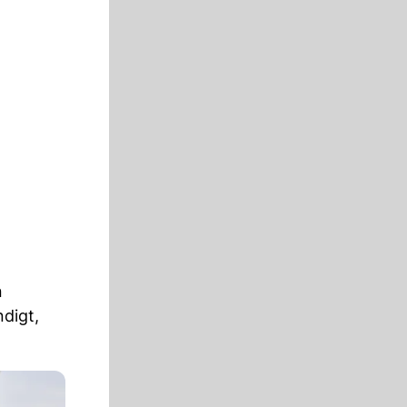
n
digt,