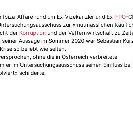
d
Ibiza-Affäre rund um Ex-Vizekanzler und Ex-
FPÖ
-C
ntersuchungsausschuss zur «mutmasslichen Käuflich
acht der
Korruption
und der Vetternwirtschaft zu Zeit
kt seiner Aussage im Sommer 2020 war Sebastian Kur
Krise so beliebt wie selten.
versprochen, ohne die in Österreich verbreitete
arum er im Untersuchungsausschuss seinen Einfluss be
lviert» schilderte.