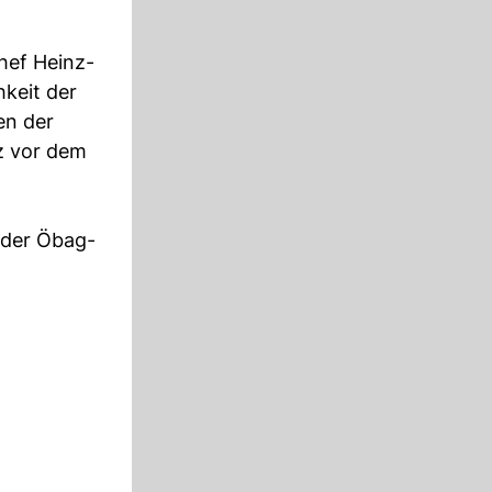
hef Heinz-
keit der
en der
z vor dem
i der Öbag-