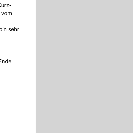
Kurz-
vom
bin sehr
e
 Ende