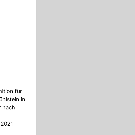
ition für
ühlstein in
r nach
 2021