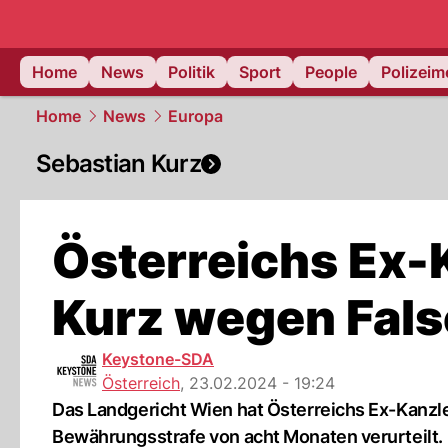
Home
News
Politik
Sport
People
Polizei
Home
News
Europa
Sebastian Kurz
Österreichs Ex-
Kurz wegen Fals
Keystone-SDA
Österreich
,
23.02.2024 - 19:24
Das Landgericht Wien hat Österreichs Ex-Kanzl
Bewährungsstrafe von acht Monaten verurteilt.