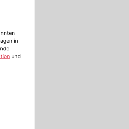
annten
agen in
ende
tion
und