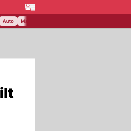
Auto
Matchcenter
Videos
Nau Plus
Lifestyle
lt