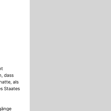
ht
n, dass
hatte, als
s Staates
rgänge