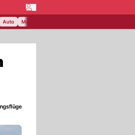
Auto
Matchcenter
Videos
Nau Plus
Lifestyle
n
ungsflüge