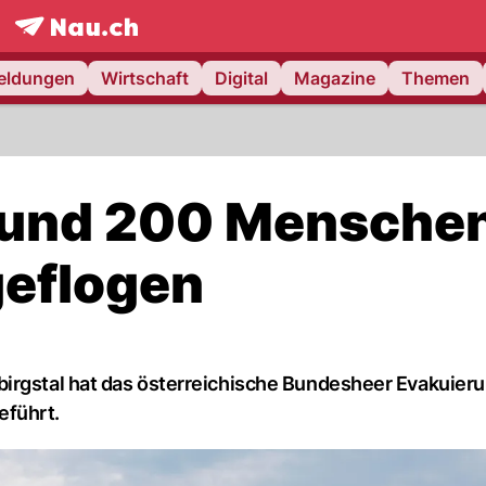
frontpage.
NAU.ch
meldungen
Wirtschaft
Digital
Magazine
Themen
 Rund 200 Mensche
geflogen
birgstal hat das österreichische Bundesheer Evakuier
eführt.