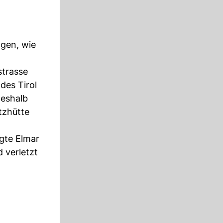
ngen, wie
strasse
des Tirol
deshalb
tzhütte
gte Elmar
 verletzt