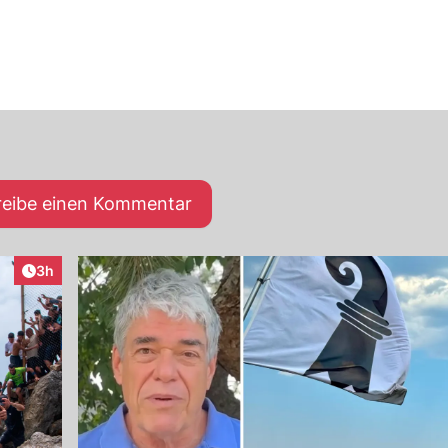
reibe einen Kommentar
Artikel veröffentlicht:
3h