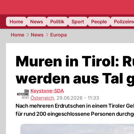
Home
News
Politik
Sport
People
Polizei
Home
News
Europa
Muren in Tirol:
werden aus Tal 
Keystone-SDA
Österreich
,
29.06.2026 - 11:33
Nach mehreren Erdrutschen in einem Tiroler Ge
für rund 200 eingeschlossene Personen durchg