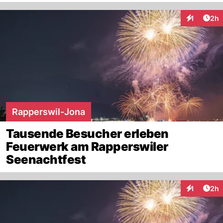
Arti
1
2h
Interaktion
Rapperswil-Jona
Tausende Besucher erleben
Feuerwerk am Rapperswiler
Seenachtfest
Arti
1
2h
Interaktion