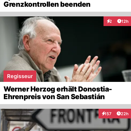
Grenzkontrollen beenden
Artik
2
12h
Interaktione
Regisseur
Werner Herzog erhält Donostia-
Ehrenpreis von San Sebastián
Artik
157
22h
Interaktionen