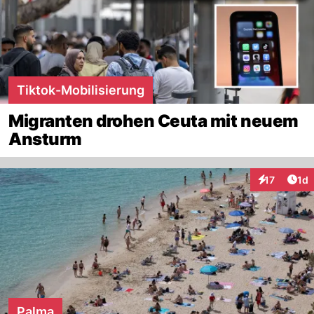
Tiktok-Mobilisierung
Migranten drohen Ceuta mit neuem
Ansturm
Art
17
1d
Interaktione
Palma