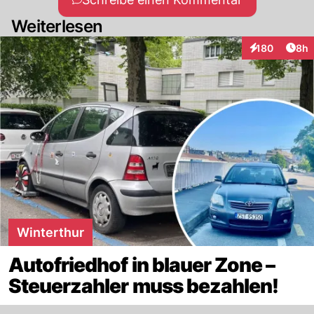
Weiterlesen
Arti
180
8h
Interaktionen
Winterthur
Autofriedhof in blauer Zone –
Steuerzahler muss bezahlen!