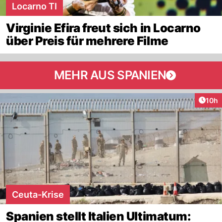
Locarno TI
Virginie Efira freut sich in Locarno
über Preis für mehrere Filme
MEHR AUS SPANIEN
Artik
10h
Ceuta-Krise
Spanien stellt Italien Ultimatum: