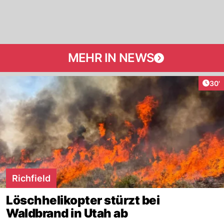
MEHR IN NEWS
Arti
30'
Richfield
Löschhelikopter stürzt bei
Waldbrand in Utah ab