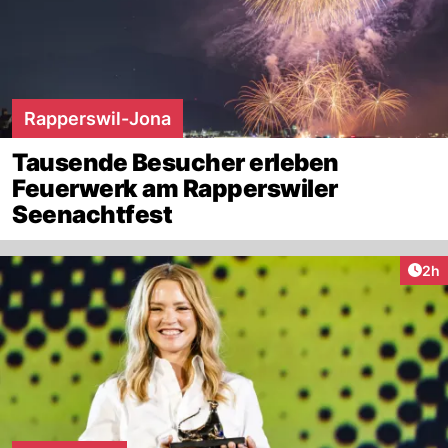
Rapperswil-Jona
Tausende Besucher erleben
Feuerwerk am Rapperswiler
Seenachtfest
Arti
2h