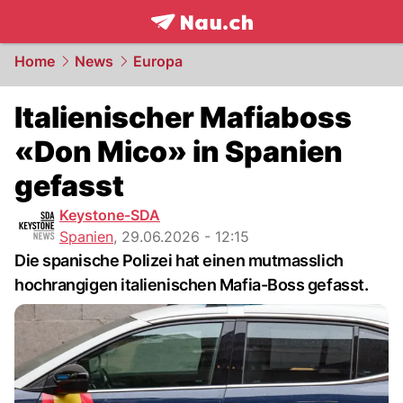
frontpage.
NAU.ch
Home
News
Europa
Italienischer Mafiaboss
«Don Mico» in Spanien
gefasst
Keystone-SDA
Spanien
,
29.06.2026 - 12:15
Die spanische Polizei hat einen mutmasslich
hochrangigen italienischen Mafia-Boss gefasst.