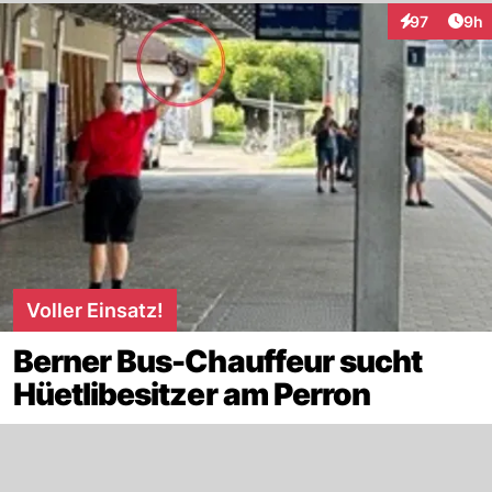
Arti
97
9h
Interaktionen
Voller Einsatz!
Berner Bus-Chauffeur sucht
Hüetlibesitzer am Perron