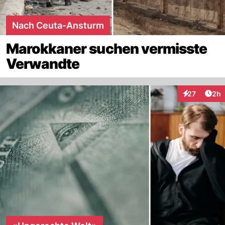
Nach Ceuta-Ansturm
Marokkaner suchen vermisste
Verwandte
Arti
27
2h
Interaktionen