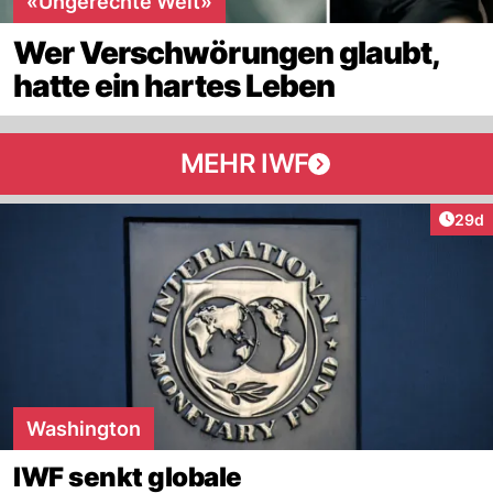
«Ungerechte Welt»
Wer Verschwörungen glaubt,
hatte ein hartes Leben
MEHR IWF
Artik
29d
Washington
IWF senkt globale