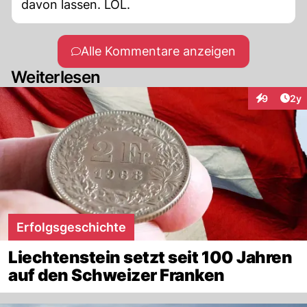
davon lassen. LOL.
Alle Kommentare anzeigen
Weiterlesen
Arti
9
2y
Interaktion
Erfolgsgeschichte
Liechtenstein setzt seit 100 Jahren
auf den Schweizer Franken