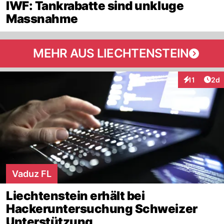
IWF: Tankrabatte sind unkluge
Massnahme
MEHR AUS LIECHTENSTEIN
Arti
11
2d
Interaktione
Vaduz FL
Liechtenstein erhält bei
Hackeruntersuchung Schweizer
Unterstützung