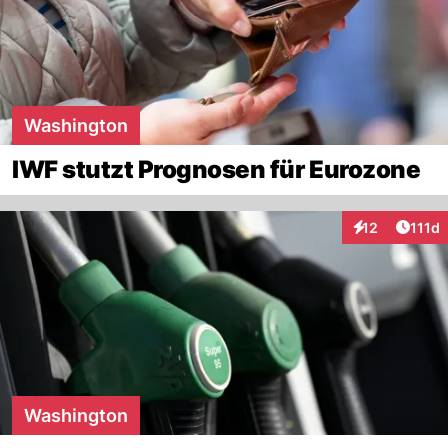
Washington
IWF stutzt Prognosen für Eurozone
Artike
12
111d
Interaktionen
Washington