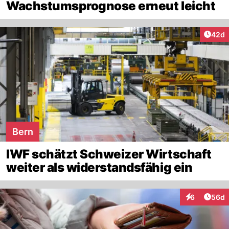
Wachstumsprognose erneut leicht
Artik
42d
Bern
IWF schätzt Schweizer Wirtschaft
weiter als widerstandsfähig ein
Artik
6
56d
Interaktionen