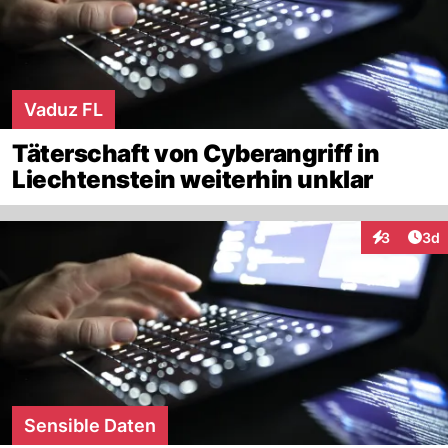
Vaduz FL
Täterschaft von Cyberangriff in
Liechtenstein weiterhin unklar
Arti
3
3d
Interaktion
Sensible Daten