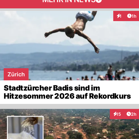
Art
1
1h
Interaktion
Zürich
Stadtzürcher Badis sind im
Hitzesommer 2026 auf Rekordkurs
Arti
15
2h
Interaktione