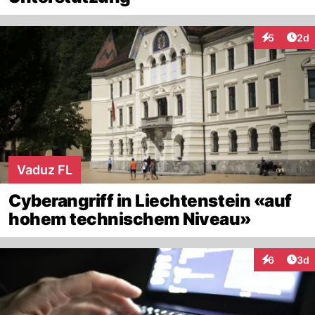
Arti
5
2d
Interaktion
Vaduz FL
Cyberangriff in Liechtenstein «auf
hohem technischem Niveau»
Arti
6
3d
Interaktion