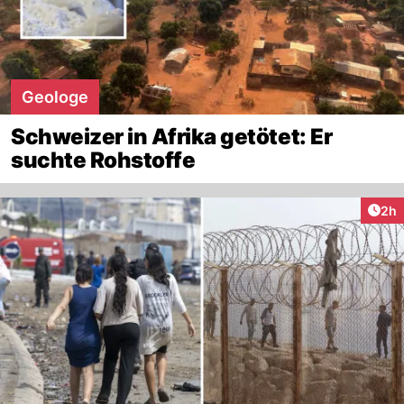
Geologe
Schweizer in Afrika getötet: Er
suchte Rohstoffe
Arti
2h