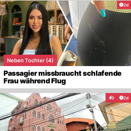
Arti
2d
Neben Tochter (4)
Passagier missbraucht schlafende
Frau während Flug
Arti
3
2d
Interaktion