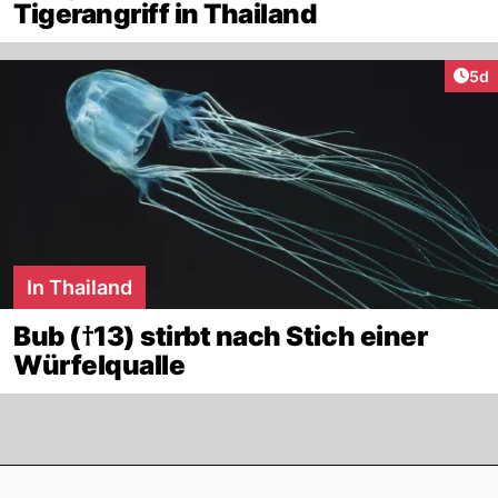
Tigerangriff in Thailand
Arti
5d
In Thailand
Bub (†13) stirbt nach Stich einer
Würfelqualle
Footer