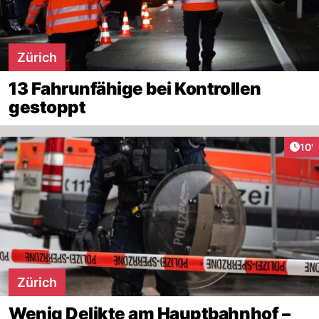
Zürich
13 Fahrunfähige bei Kontrollen
gestoppt
Arti
10'
Zürich
Wenig Delikte am Hauptbahnhof –