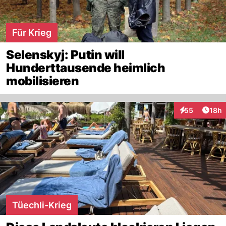
Für Krieg
Selenskyj: Putin will
Hunderttausende heimlich
mobilisieren
Artik
55
18h
Interaktionen
Tüechli-Krieg