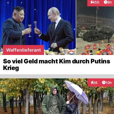
Arti
450
8h
Interaktionen
Waffenlieferant
So viel Geld macht Kim durch Putins
Krieg
Artik
26
10h
Interaktionen