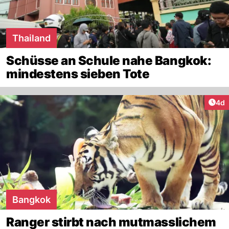
Thailand
Schüsse an Schule nahe Bangkok:
mindestens sieben Tote
Arti
4d
Bangkok
Ranger stirbt nach mutmasslichem