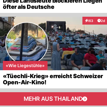
Diese Landsleute blockieren Liegen
öfter als Deutsche
Arti
163
2d
Interaktionen
«Wie Liegestühle»
«Tüechli-Krieg» erreicht Schweizer
Open-Air-Kino!
MEHR AUS THAILAND