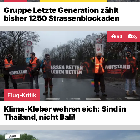
Gruppe Letzte Generation zählt
bisher 1250 Strassenblockaden
Arti
559
3y
Interaktionen
Flug-Kritik
Klima-Kleber wehren sich: Sind in
Thailand, nicht Bali!