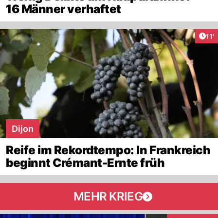
16 Männer verhaftet
Arti
11'
Dijon
Reife im Rekordtempo: In Frankreich
beginnt Crémant-Ernte früh
MEHR KRIEG