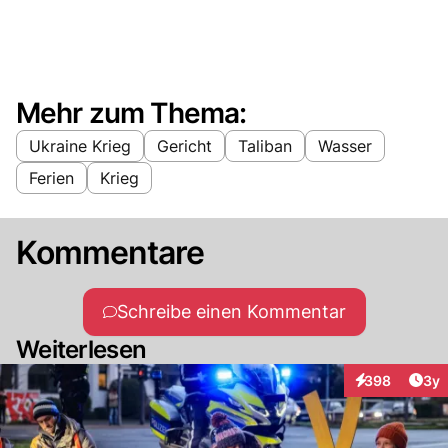
Mehr zum Thema:
Ukraine Krieg
Gericht
Taliban
Wasser
Ferien
Krieg
Kommentare
Schreibe einen Kommentar
Weiterlesen
Arti
398
3y
Interaktionen