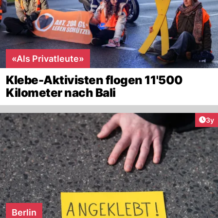
«Als Privatleute»
Klebe-Aktivisten flogen 11'500
Kilometer nach Bali
Arti
3y
Berlin