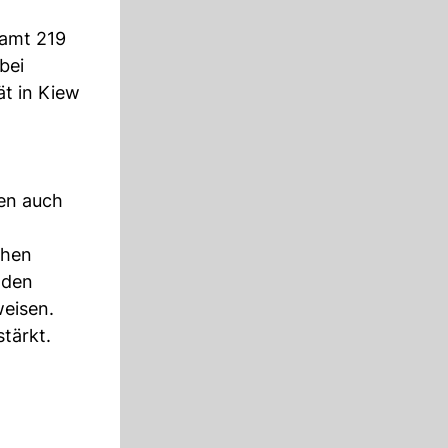
samt 219
bei
ät in Kiew
den auch
chen
 den
weisen.
stärkt.