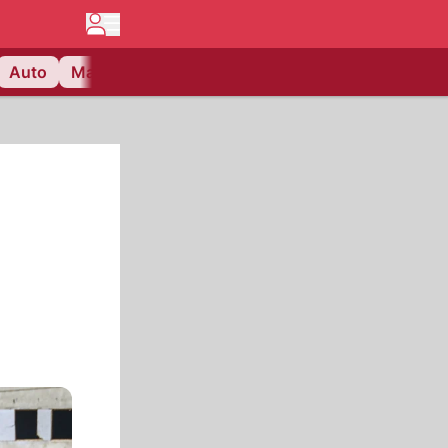
Auto
Matchcenter
Videos
Nau Plus
Lifestyle