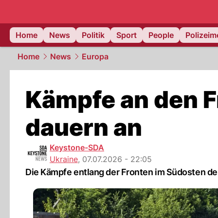
Home
News
Politik
Sport
People
Polizei
Home
News
Europa
Kämpfe an den F
dauern an
Keystone-SDA
Ukraine
,
07.07.2026 - 22:05
Die Kämpfe entlang der Fronten im Südosten der