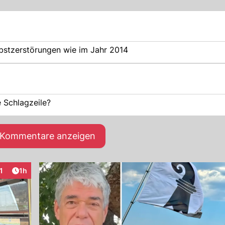
lbstzerstörungen wie im Jahr 2014
e Schlagzeile?
e Kommentare anzeigen
Artikel veröffentlicht:
1
1h
raktionen