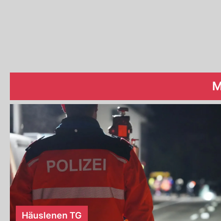
M
Häuslenen TG