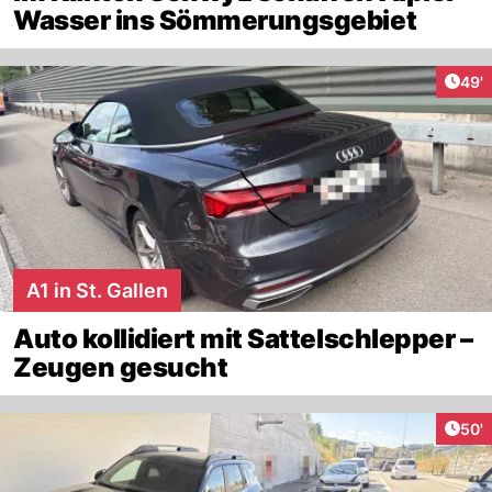
Wasser ins Sömmerungsgebiet
Arti
49'
A1 in St. Gallen
Auto kollidiert mit Sattelschlepper –
Zeugen gesucht
Arti
50'