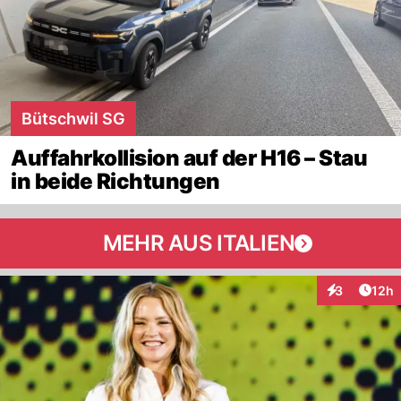
Bütschwil SG
Auffahrkollision auf der H16 – Stau
in beide Richtungen
MEHR AUS ITALIEN
Artik
3
12h
Interaktione