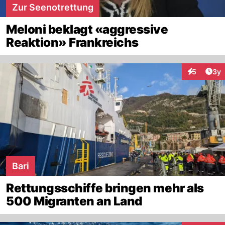
Zur Seenotrettung
Meloni beklagt «aggressive
Reaktion» Frankreichs
Arti
5
3y
Interaktion
Bari
Rettungsschiffe bringen mehr als
500 Migranten an Land