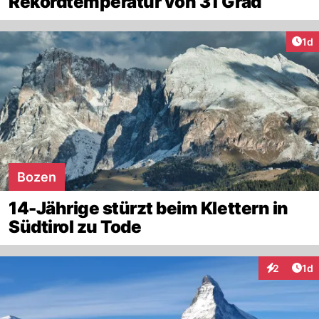
Rekordtemperatur von 31 Grad
Art
1d
Bozen
14-Jährige stürzt beim Klettern in
Südtirol zu Tode
Art
2
1d
Interaktion