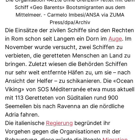
Schiff «Geo Barents» Bootsmigranten aus dem
Mittelmeer. - Carmelo Imbesi/ANSA via ZUMA
Press/dpa/Archiv
Die Einsätze der zivilen Schiffe sind den Rechten
in Rom schon seit Langem ein Dorn im
Auge
. Im
November wurde versucht, zwei Schiffen zu
verbieten, die geretteten Menschen an Land zu
bringen. Zuletzt wiesen die Behörden Schiffen
nur sehr weit entfernte Häfen zu, um sie – nach
Ansicht der Helfer – zu schikanieren. Die «Ocean
Viking» von SOS Méditerranée etwa muss aktuell
mit 113 Geretteten von Süditalien rund 900
Seemeilen bis nach Ravenna an die nördliche
Adria fahren.
Die italienische
Regierung
begründet ihr
Vorgehen gegen die Organisationen mit der
Behauptung, diese würde die illegale
Migration