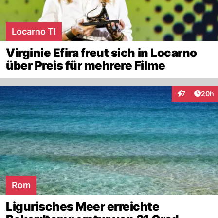
Locarno TI
Virginie Efira freut sich in Locarno
über Preis für mehrere Filme
Artik
7
20h
Interaktionen
Rom
Ligurisches Meer erreichte