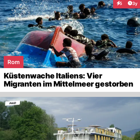
Arti
5
3y
Interaktion
Rom
Küstenwache Italiens: Vier
Migranten im Mittelmeer gestorben