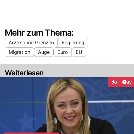
Mehr zum Thema:
Ärzte ohne Grenzen
Regierung
Migration
Auge
Euro
EU
Weiterlesen
Arti
6
3y
Interaktion