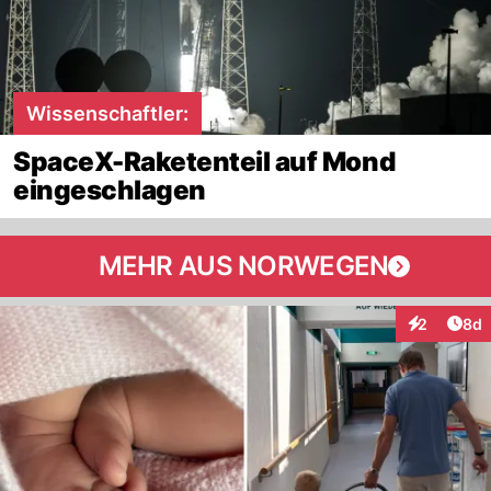
Wissenschaftler:
SpaceX-Raketenteil auf Mond
eingeschlagen
MEHR AUS NORWEGEN
Arti
2
8d
Interaktion