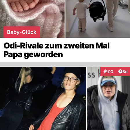
Baby-Glück
Odi-Rivale zum zweiten Mal
Papa geworden
Arti
100
8d
Interaktionen