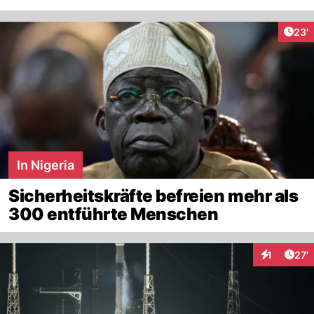
Arti
23'
In Nigeria
Sicherheitskräfte befreien mehr als
300 entführte Menschen
Arti
1
27'
Interaktion