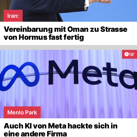
Iran:
Vereinbarung mit Oman zu Strasse
von Hormus fast fertig
Arti
18'
Menlo Park
Auch KI von Meta hackte sich in
eine andere Firma