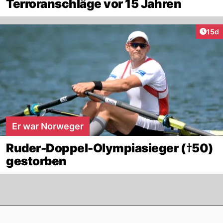
Terroranschläge vor 15 Jahren
Artik
15d
Er war Norweger
Ruder-Doppel-Olympiasieger (†50)
gestorben
Footer