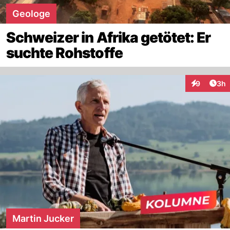
Geologe
Schweizer in Afrika getötet: Er
suchte Rohstoffe
Arti
9
3h
Interaktion
Martin Jucker