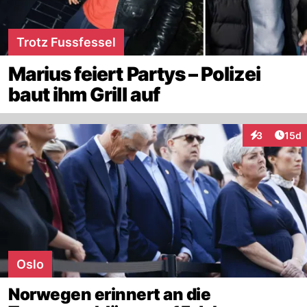
Trotz Fussfessel
Marius feiert Partys – Polizei
baut ihm Grill auf
Artik
3
15d
Interaktione
Oslo
Norwegen erinnert an die