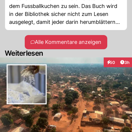
dem Fussballkuchen zu sein. Das Buch wird
in der Bibliothek sicher nicht zum Lesen
ausgelegt, damit jeder darin herumblättern
kann.
Alle Kommentare anzeigen
Weiterlesen
Arti
50
3h
Interaktionen