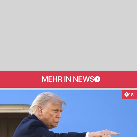
MEHR IN NEWS
Arti
18'