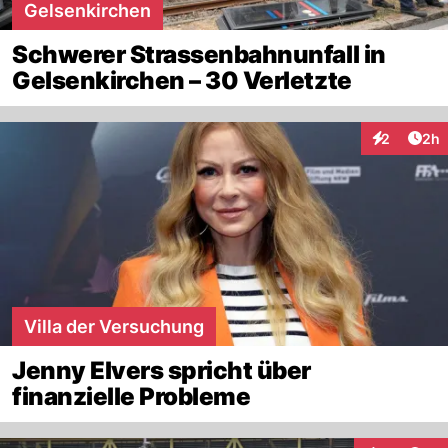
Gelsenkirchen
Schwerer Strassenbahnunfall in
Gelsenkirchen – 30 Verletzte
Arti
2
2h
Interaktion
Villa der Versuchung
Jenny Elvers spricht über
finanzielle Probleme