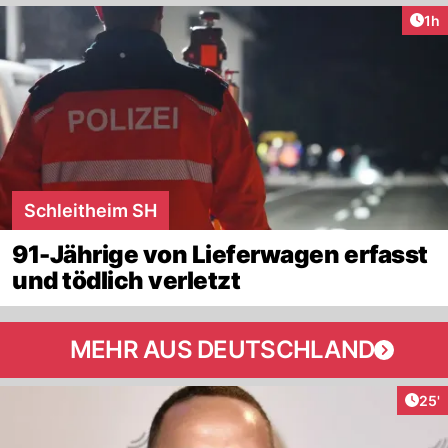
Art
1h
Schleitheim SH
91-Jährige von Lieferwagen erfasst
und tödlich verletzt
MEHR AUS DEUTSCHLAND
Arti
25'