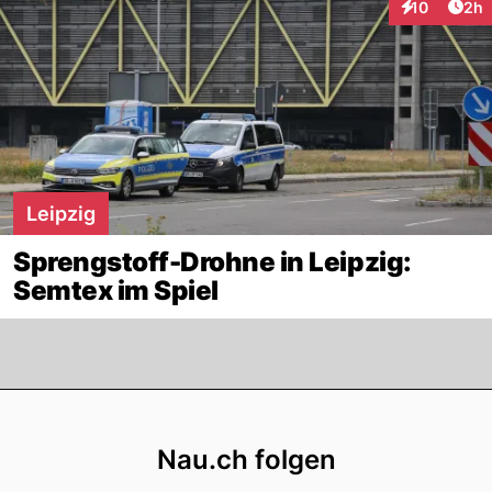
Arti
10
2h
Interaktione
Leipzig
Sprengstoff-Drohne in Leipzig:
Semtex im Spiel
Footer
Nau.ch folgen