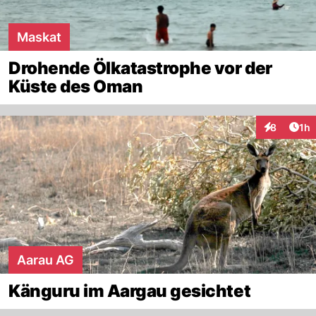
Maskat
Drohende Ölkatastrophe vor der
Küste des Oman
Art
8
1h
Interaktion
Aarau AG
Känguru im Aargau gesichtet