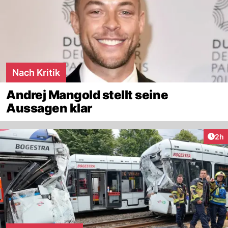
Nach Kritik
Andrej Mangold stellt seine
Aussagen klar
Arti
2h