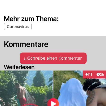
Mehr zum Thema:
Coronavirus
Kommentare
Schreibe einen Kommentar
Weiterlesen
Arti
111
2h
Interaktionen