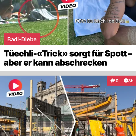
Badi-Diebe
Tüechli-«Trick» sorgt für Spott –
aber er kann abschrecken
Arti
50
3h
Interaktionen