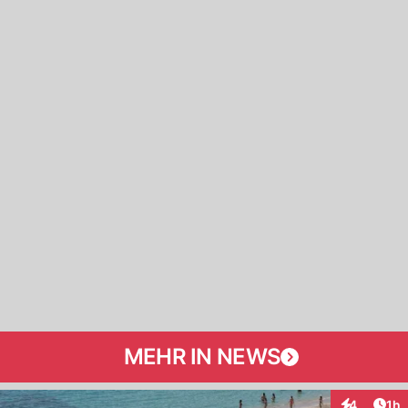
MEHR IN NEWS
Art
4
1h