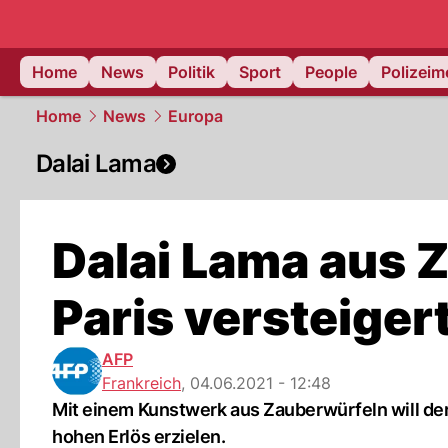
Home
News
Politik
Sport
People
Polizei
Home
News
Europa
Dalai Lama
Dalai Lama aus 
Paris versteiger
AFP
Frankreich
,
04.06.2021 - 12:48
Mit einem Kunstwerk aus Zauberwürfeln will der
hohen Erlös erzielen.