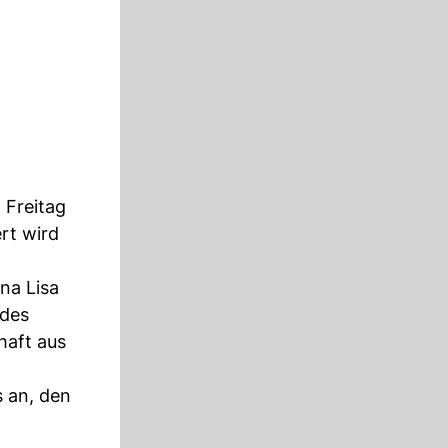
 Freitag
rt wird
na Lisa
 des
haft aus
s an, den