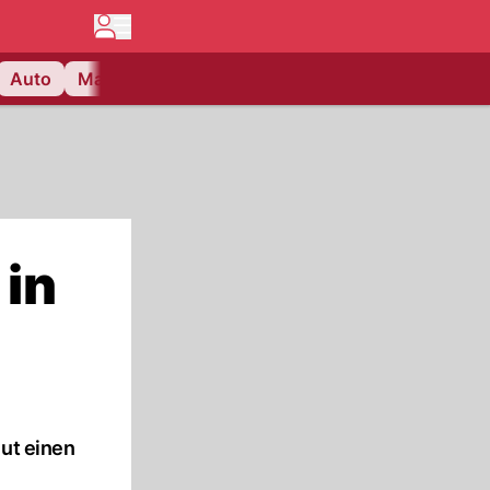
Auto
Matchcenter
Videos
Nau Plus
Lifestyle
 in
eut einen