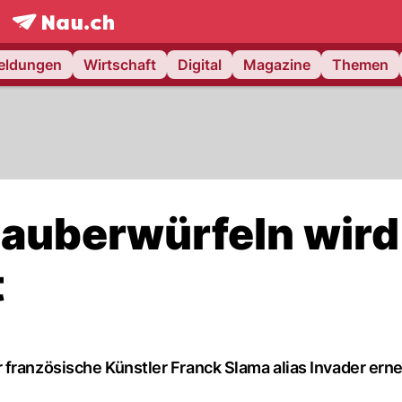
frontpage.
NAU.ch
meldungen
Wirtschaft
Digital
Magazine
Themen
Zauberwürfeln wird
t
 französische Künstler Franck Slama alias Invader ern