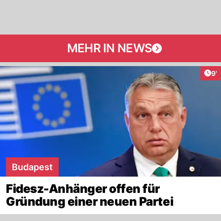
MEHR IN NEWS
Art
9'
Budapest
Fidesz-Anhänger offen für
Gründung einer neuen Partei