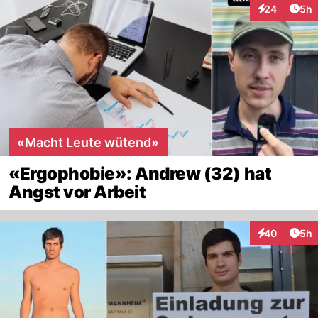
Arti
24
5h
Interaktionen
«Macht Leute wütend»
«Ergophobie»: Andrew (32) hat
Angst vor Arbeit
Arti
40
5h
Interaktionen