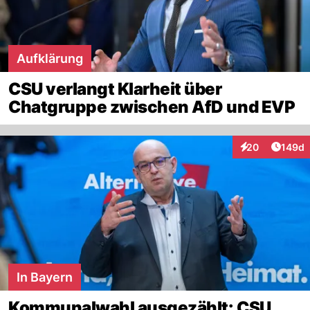
Aufklärung
CSU verlangt Klarheit über
Chatgruppe zwischen AfD und EVP
Artike
20
149d
Interaktionen
In Bayern
Kommunalwahl ausgezählt: CSU