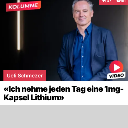
Arti
137
5h
Interaktionen
Ueli Schmezer
«Ich nehme jeden Tag eine 1mg-
Kapsel Lithium»