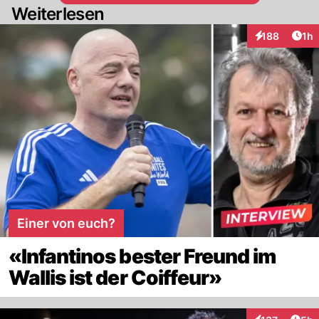
Weiterlesen
Art
188
1h
Interaktionen
Einer von euch?
«Infantinos bester Freund im
Wallis ist der Coiffeur»