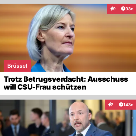
Artik
9
93d
Interaktionen
Brüssel
Trotz Betrugsverdacht: Ausschuss
will CSU-Frau schützen
Artike
2
143d
Interaktionen