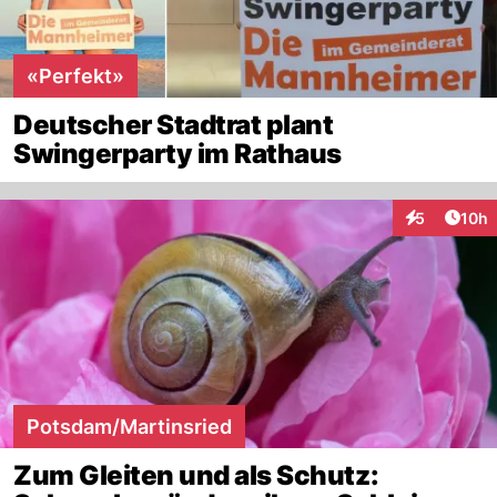
«Perfekt»
Deutscher Stadtrat plant
Swingerparty im Rathaus
Artik
5
10h
Interaktione
Potsdam/Martinsried
Zum Gleiten und als Schutz: