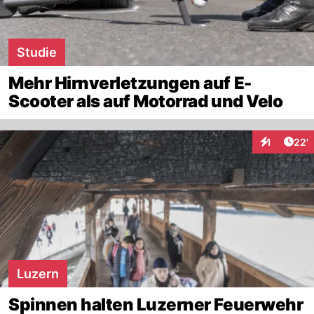
Studie
Mehr Hirnverletzungen auf E-
Scooter als auf Motorrad und Velo
Arti
1
22'
Interaktion
Luzern
Spinnen halten Luzerner Feuerwehr