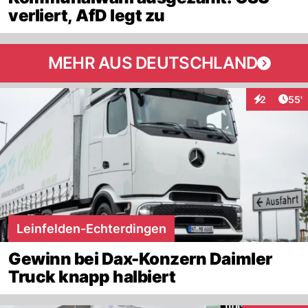
verliert, AfD legt zu
MEHR AUS DEUTSCHLAND
Arti
2
55'
Interaktione
Leinfelden-Echterdingen
Gewinn bei Dax-Konzern Daimler
Truck knapp halbiert