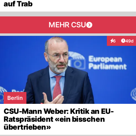
auf Trab
MEHR CSU
Artik
6
49d
Interaktionen
Berlin
CSU-Mann Weber: Kritik an EU-
Ratspräsident «ein bisschen
übertrieben»