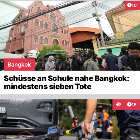
Arti
10'
Bangkok
Schüsse an Schule nahe Bangkok:
mindestens sieben Tote
Arti
2
15'
Interaktion