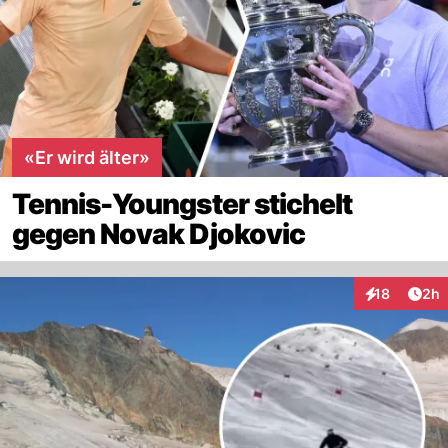
«Er wird älter»
Tennis-Youngster stichelt
gegen Novak Djokovic
Arti
18
2h
Interaktione