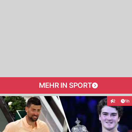
MEHR IN SPORT
Art
2
1h
Interaktion