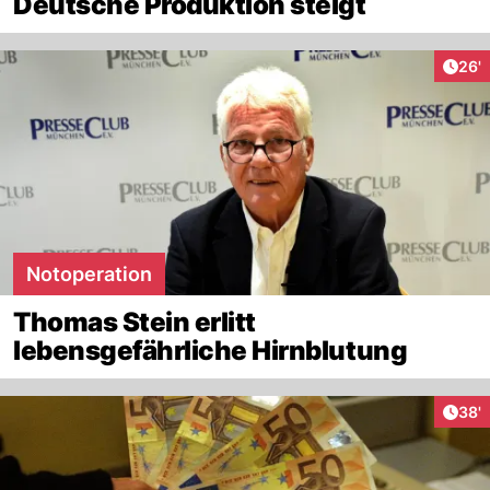
Deutsche Produktion steigt
Arti
26'
Notoperation
Thomas Stein erlitt
lebensgefährliche Hirnblutung
Arti
38'