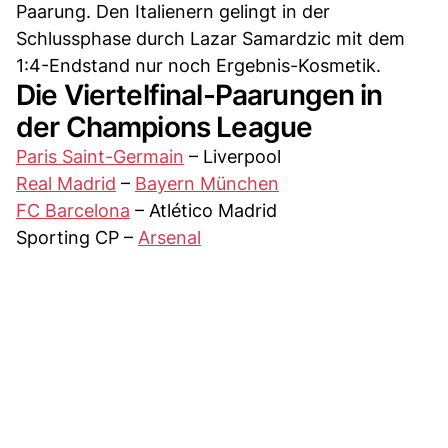
Paarung. Den Italienern gelingt in der
Schlussphase durch Lazar Samardzic mit dem
1:4-Endstand nur noch Ergebnis-Kosmetik.
Die Viertelfinal-Paarungen in
der Champions League
Paris Saint-Germain
– Liverpool
Real Madrid
–
Bayern München
FC Barcelona
– Atlético Madrid
Sporting CP –
Arsenal