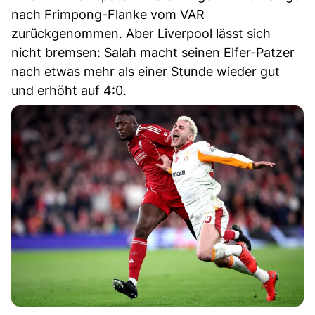
nach Frimpong-Flanke vom VAR
zurückgenommen. Aber Liverpool lässt sich
nicht bremsen: Salah macht seinen Elfer-Patzer
nach etwas mehr als einer Stunde wieder gut
und erhöht auf 4:0.