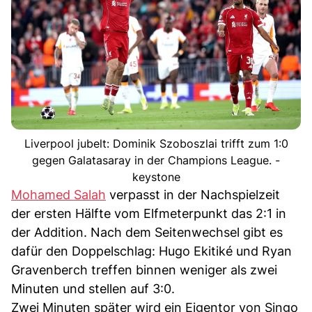
Liverpool jubelt: Dominik Szoboszlai trifft zum 1:0
gegen Galatasaray in der Champions League. -
keystone
Mohamed Salah
verpasst in der Nachspielzeit
der ersten Hälfte vom Elfmeterpunkt das 2:1 in
der Addition. Nach dem Seitenwechsel gibt es
dafür den Doppelschlag: Hugo Ekitiké und Ryan
Gravenberch treffen binnen weniger als zwei
Minuten und stellen auf 3:0.
Zwei Minuten später wird ein Eigentor von Singo