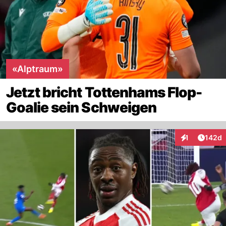
«Alptraum»
Jetzt bricht Tottenhams Flop-
Goalie sein Schweigen
Artike
1
142d
Interaktionen