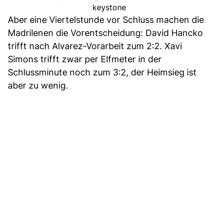
keystone
Aber eine Viertelstunde vor Schluss machen die
Madrilenen die Vorentscheidung: David Hancko
trifft nach Alvarez-Vorarbeit zum 2:2. Xavi
Simons trifft zwar per Elfmeter in der
Schlussminute noch zum 3:2, der Heimsieg ist
aber zu wenig.