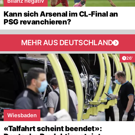
Bilanz negativ
Kann sich Arsenal im CL-Final an
PSG revanchieren?
MEHR AUS DEUTSCHLAND
Arti
26'
Wiesbaden
«Talfahrt scheint beendet»: