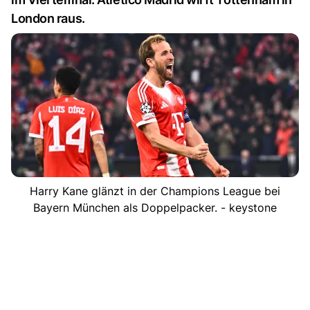
London raus.
Harry Kane glänzt in der Champions League bei
Bayern München als Doppelpacker. - keystone