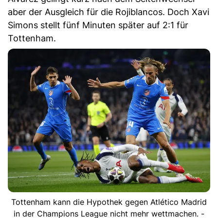
aber der Ausgleich für die Rojiblancos. Doch Xavi
Simons stellt fünf Minuten später auf 2:1 für
Tottenham.
Tottenham kann die Hypothek gegen Atlético Madrid
in der Champions League nicht mehr wettmachen. -