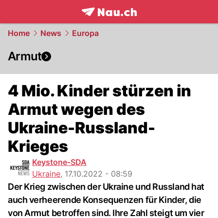
frontpage.
NAU.ch
Home
News
Europa
Armut
4 Mio. Kinder stürzen in
Armut wegen des
Ukraine-Russland-
Krieges
Keystone-SDA
Ukraine
,
17.10.2022 - 08:59
Der Krieg zwischen der Ukraine und Russland hat
auch verheerende Konsequenzen für Kinder, die
von Armut betroffen sind. Ihre Zahl steigt um vier