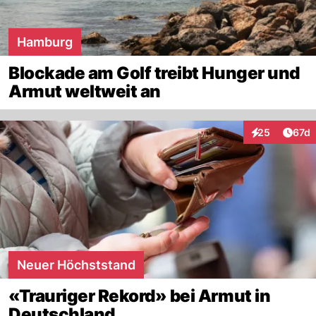
Hamburg
Blockade am Golf treibt Hunger und
Armut weltweit an
Artik
25
67d
Interaktionen
Neuer Höchststand
«Trauriger Rekord» bei Armut in
Deutschland