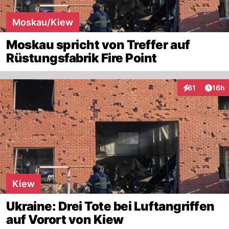
Moskau/Kiew
Moskau spricht von Treffer auf
Rüstungsfabrik Fire Point
Artik
81
16h
Interaktionen
Kiew
Ukraine: Drei Tote bei Luftangriffen
auf Vorort von Kiew