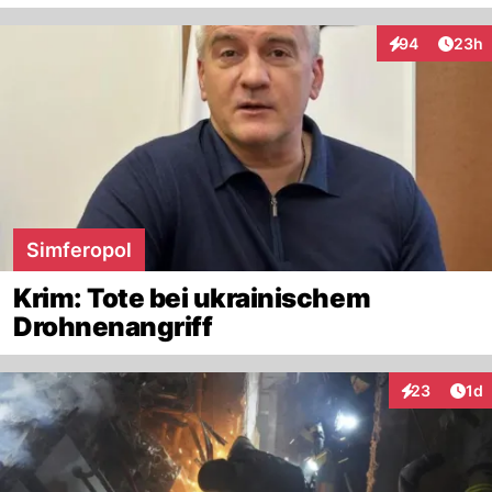
Artik
94
23h
Interaktionen
Simferopol
Krim: Tote bei ukrainischem
Drohnenangriff
Art
23
1d
Interaktione