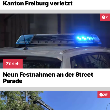
Kanton Freiburg verletzt
Art
7'
Zürich
Neun Festnahmen an der Street
Parade
Arti
25'