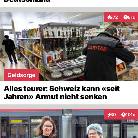
Artik
272
81d
Interaktionen
Geldsorge
Alles teurer: Schweiz kann «seit
Jahren» Armut nicht senken
Artike
30
101d
Interaktionen