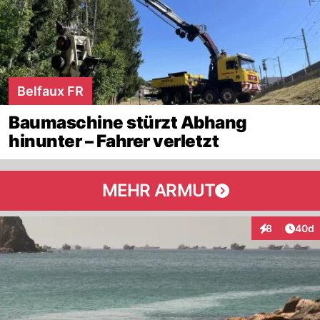
Belfaux FR
Baumaschine stürzt Abhang
hinunter – Fahrer verletzt
MEHR ARMUT
Artik
8
40d
Interaktionen