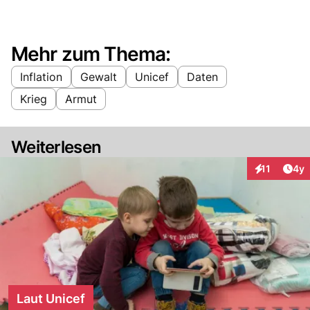
Mehr zum Thema:
Inflation
Gewalt
Unicef
Daten
Krieg
Armut
Weiterlesen
Arti
11
4y
Interaktione
Laut Unicef