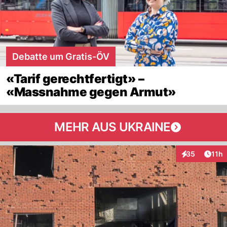
Debatte um Gratis-ÖV
«Tarif gerechtfertigt» –
«Massnahme gegen Armut»
MEHR AUS UKRAINE
Artik
35
11h
Interaktionen