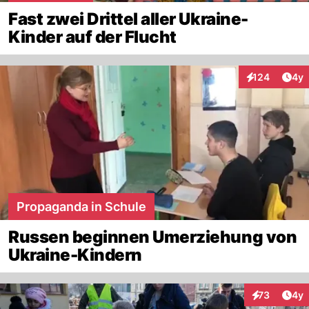
Fast zwei Drittel aller Ukraine-
Kinder auf der Flucht
Arti
124
4y
Interaktionen
Propaganda in Schule
Russen beginnen Umerziehung von
Ukraine-Kindern
Arti
73
4y
Interaktione