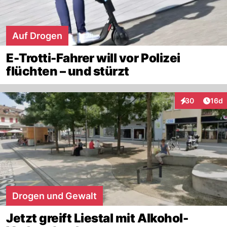
Auf Drogen
E-Trotti-Fahrer will vor Polizei
flüchten – und stürzt
Artik
30
16d
Interaktionen
Drogen und Gewalt
Jetzt greift Liestal mit Alkohol-