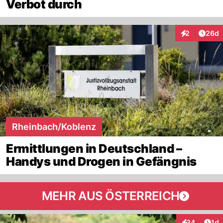
Verbot durch
Artik
2
26d
Interaktionen
Rheinbach/Koblenz
Ermittlungen in Deutschland –
Handys und Drogen in Gefängnis
MEHR AUS ÖSTERREICH
Art
34
1d