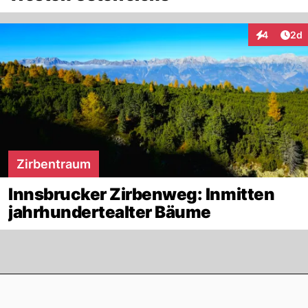
Arti
4
2d
Interaktion
Zirbentraum
Innsbrucker Zirbenweg: Inmitten
jahrhundertealter Bäume
Footer