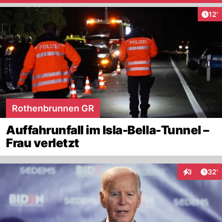
Arti
12'
Rothenbrunnen GR
Auffahrunfall im Isla-Bella-Tunnel –
Frau verletzt
Arti
3
32'
Interaktione