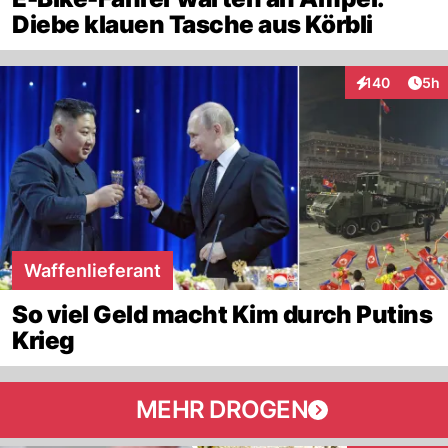
Diebe klauen Tasche aus Körbli
Arti
140
5h
Interaktionen
Waffenlieferant
So viel Geld macht Kim durch Putins
Krieg
MEHR DROGEN