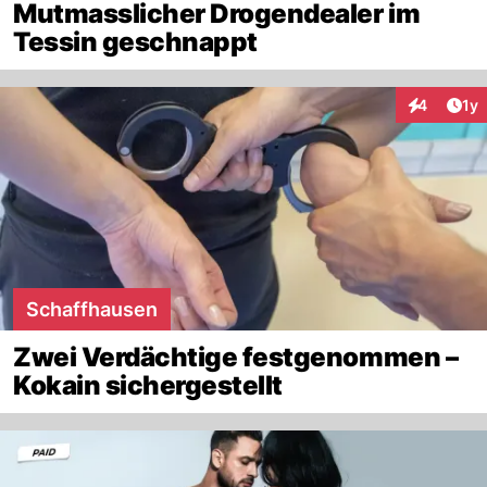
Mutmasslicher Drogendealer im
Tessin geschnappt
Art
4
1y
Interaktion
Schaffhausen
Zwei Verdächtige festgenommen –
Kokain sichergestellt