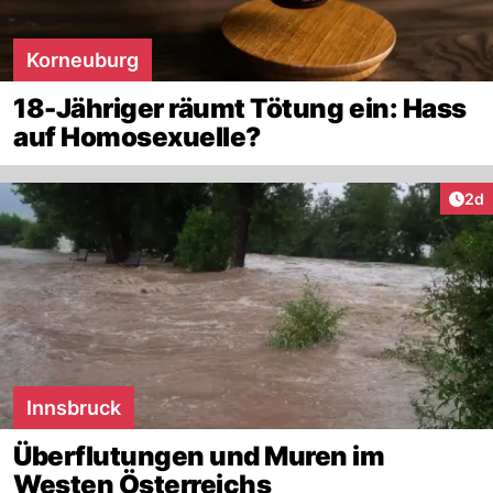
Korneuburg
18-Jähriger räumt Tötung ein: Hass
auf Homosexuelle?
Arti
2d
Innsbruck
Überflutungen und Muren im
Westen Österreichs