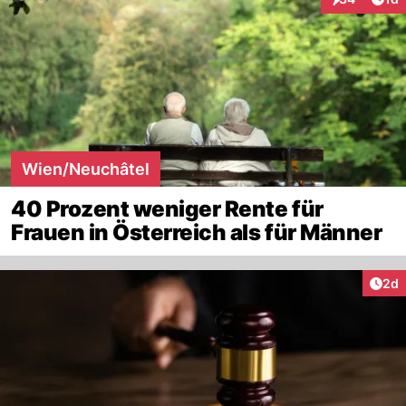
Interaktione
Wien/Neuchâtel
40 Prozent weniger Rente für
Frauen in Österreich als für Männer
Arti
2d