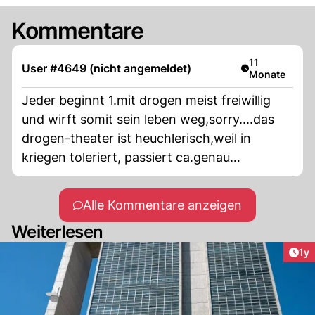
Kommentare
Artikel veröffe
11
User #4649 (nicht angemeldet)
Monate
Jeder beginnt 1.mit drogen meist freiwillig
und wirft somit sein leben weg,sorry....das
drogen-theater ist heuchlerisch,weil in
kriegen toleriert, passiert ca.genau
dasselbe....
Alle Kommentare anzeigen
Weiterlesen
Art
1y