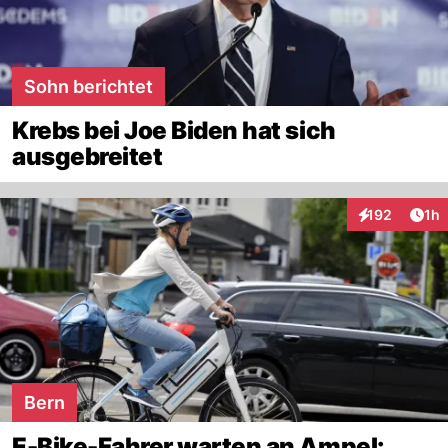
Sohn berichtet
Krebs bei Joe Biden hat sich
ausgebreitet
Art
192
1h
Interaktionen
Bern
E-Bike-Fahrer warten an Ampel: