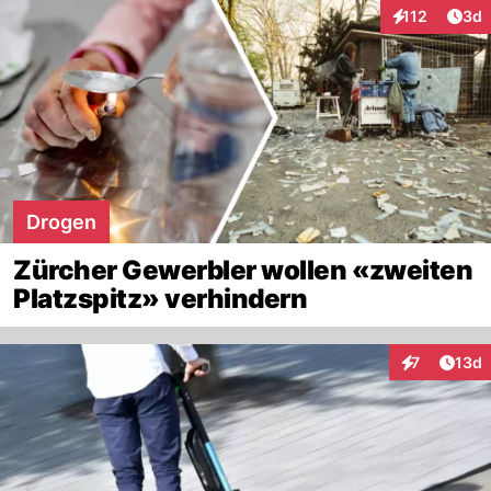
Arti
112
3d
Interaktionen
Drogen
Zürcher Gewerbler wollen «zweiten
Platzspitz» verhindern
Artik
7
13d
Interaktione