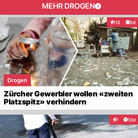
MEHR DROGEN
Arti
112
2d
Interaktionen
Drogen
Zürcher Gewerbler wollen «zweiten
Platzspitz» verhindern
Artik
7
12d
Interaktione