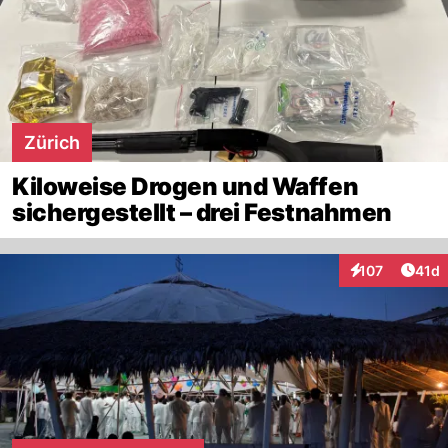
Zürich
Kiloweise Drogen und Waffen
sichergestellt – drei Festnahmen
Artik
107
41d
Interaktionen