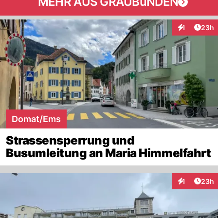
MEHR AUS GRAUBüNDEN
Artik
1
23h
Interaktione
Domat/Ems
Strassensperrung und
Busumleitung an Maria Himmelfahrt
Artik
1
23h
Interaktione