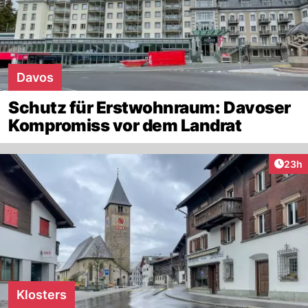
Davos
Schutz für Erstwohnraum: Davoser
Kompromiss vor dem Landrat
Artik
23h
Klosters