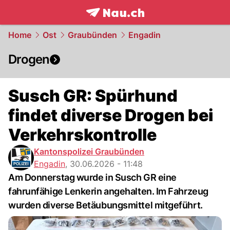
frontpage.
NAU.ch
Home
Ost
Graubünden
Engadin
Drogen
Susch GR: Spürhund
findet diverse Drogen bei
Verkehrskontrolle
Kantonspolizei Graubünden
Engadin
,
30.06.2026 - 11:48
Am Donnerstag wurde in Susch GR eine
fahrunfähige Lenkerin angehalten. Im Fahrzeug
wurden diverse Betäubungsmittel mitgeführt.