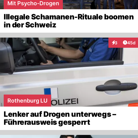
Mit Psycho-Drogen
Illegale Schamanen-Rituale boomen
in der Schweiz
Artik
3
45d
Interaktionen
Rothenburg LU
Lenker auf Drogen unterwegs –
Führerausweis gesperrt