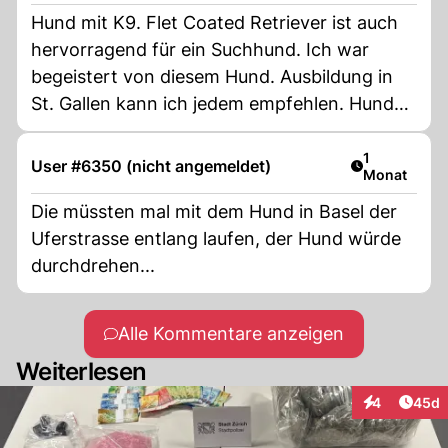
Hund mit K9. Flet Coated Retriever ist auch
hervorragend für ein Suchhund. Ich war
begeistert von diesem Hund. Ausbildung in
St. Gallen kann ich jedem empfehlen. Hunde
haben ein gutes Gespür . Man sollte mehr
Hunde einsetzen nicht nur für Drogen
Artikel veröf
1
User #6350 (nicht angemeldet)
Monat
sondern auch für Dement Kranke Personen
wo weglaufen....
Die müssten mal mit dem Hund in Basel der
Uferstrasse entlang laufen, der Hund würde
durchdrehen...
Alle Kommentare anzeigen
Weiterlesen
Artik
4
45d
Interaktionen