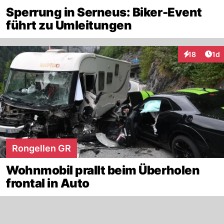
Sperrung in Serneus: Biker-Event
führt zu Umleitungen
Art
18
1d
Interaktione
Rongellen GR
Wohnmobil prallt beim Überholen
frontal in Auto