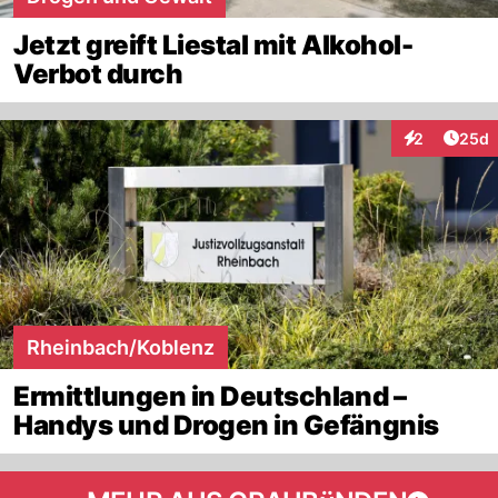
Jetzt greift Liestal mit Alkohol-
Verbot durch
Artik
2
25d
Interaktionen
Rheinbach/Koblenz
Ermittlungen in Deutschland –
Handys und Drogen in Gefängnis