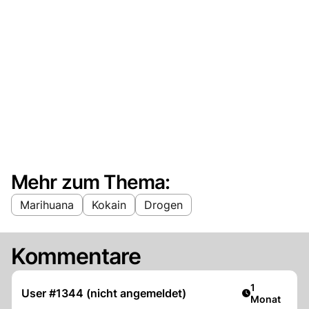
Mehr zum Thema:
Marihuana
Kokain
Drogen
Kommentare
Artikel veröf
1
User #1344 (nicht angemeldet)
Monat