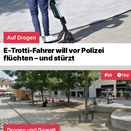
Auf Drogen
E-Trotti-Fahrer will vor Polizei
flüchten – und stürzt
Artik
30
15d
Interaktionen
Drogen und Gewalt