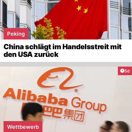
Peking
China schlägt im Handelsstreit mit
den USA zurück
Arti
5d
Wettbewerb