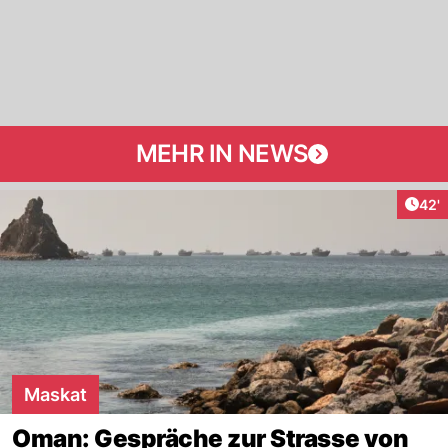
MEHR IN NEWS
Arti
42'
Maskat
Oman: Gespräche zur Strasse von