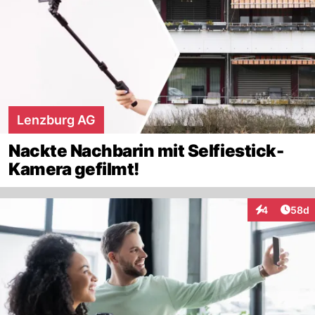
Lenzburg AG
Nackte Nachbarin mit Selfiestick-
Kamera gefilmt!
Artik
4
58d
Interaktionen