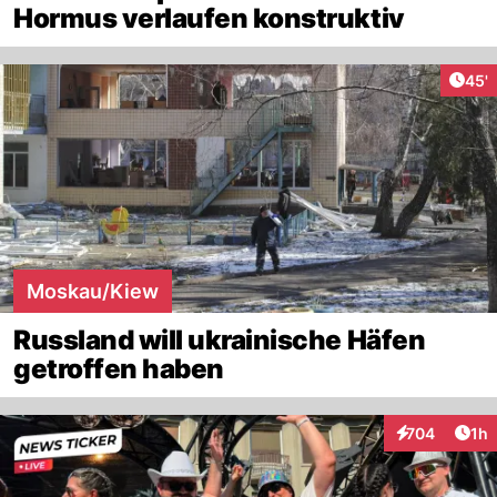
Hormus verlaufen konstruktiv
Arti
45'
Moskau/Kiew
Russland will ukrainische Häfen
getroffen haben
Art
704
1h
Interaktionen