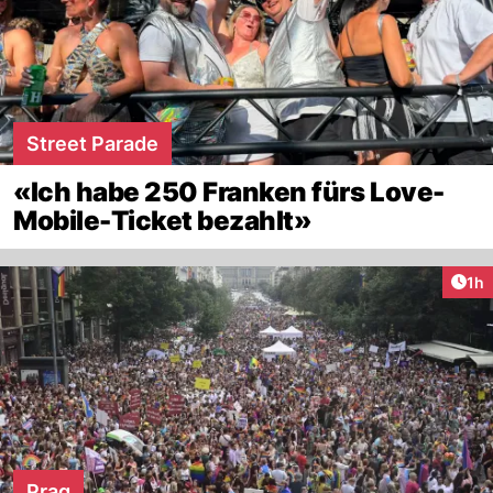
Street Parade
«Ich habe 250 Franken fürs Love-
Mobile-Ticket bezahlt»
Art
1h
Prag