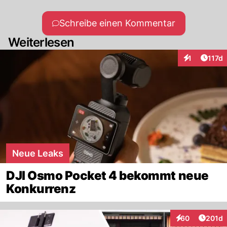
Schreibe einen Kommentar
Weiterlesen
Artike
1
117d
Interaktionen
Neue Leaks
DJI Osmo Pocket 4 bekommt neue
Konkurrenz
Artike
60
201d
Interaktionen