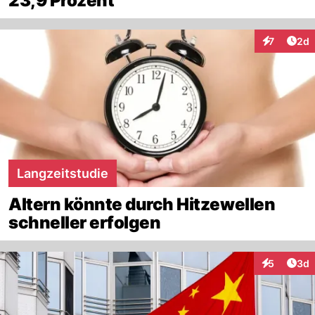
23,9 Prozent
Arti
7
2d
Interaktion
Langzeitstudie
Altern könnte durch Hitzewellen
schneller erfolgen
Arti
5
3d
Interaktion