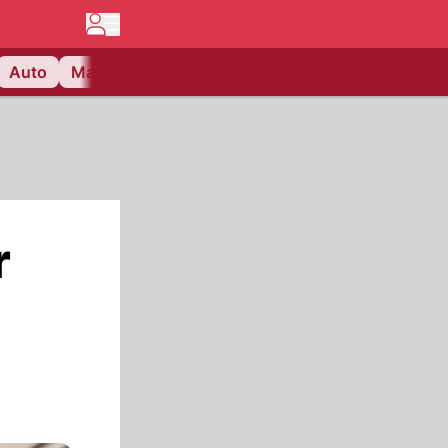
Auto
Matchcenter
Videos
Nau Plus
Lifestyle
r