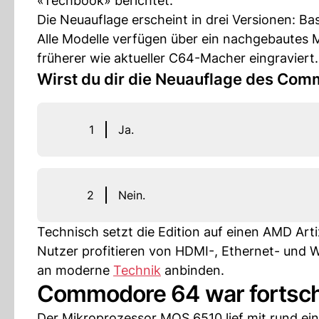
«Techbook» berichtet.
Die Neuauflage erscheint in drei Versionen: Bas
Alle Modelle verfügen über ein nachgebautes
früherer wie aktueller C64-Macher eingraviert.
Wirst du dir die Neuauflage des Co
1
Ja.
2
Nein.
Technisch setzt die Edition auf einen AMD A
Nutzer profitieren von HDMI-, Ethernet- und
an moderne
Technik
anbinden.
Commodore 64 war fortschr
Der Mikroprozessor MOS 6510 lief mit rund e