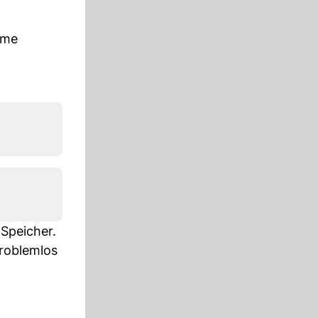
mme
Speicher.
roblemlos