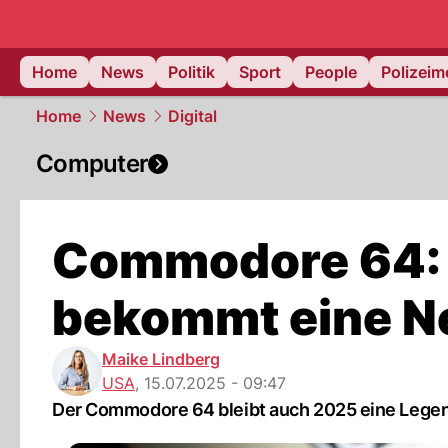
Home
News
Politik
Sport
People
Polizei
Home
News
Digital
Computer
Commodore 64: 
bekommt eine N
Maike Lindberg
USA
,
15.07.2025 - 09:47
Der Commodore 64 bleibt auch 2025 eine Legend