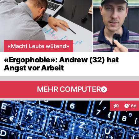
«Macht Leute wütend»
«Ergophobie»: Andrew (32) hat
Angst vor Arbeit
MEHR COMPUTER
Artik
9
16d
Interaktione