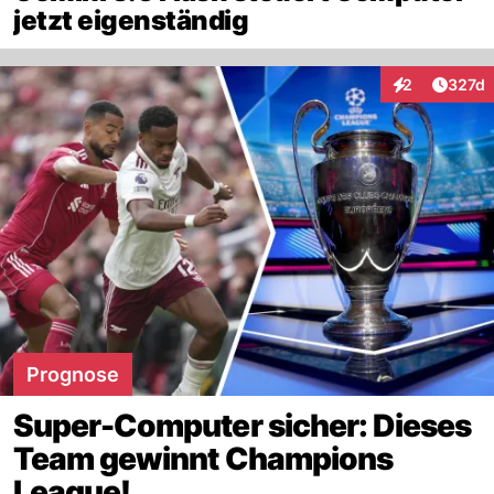
jetzt eigenständig
Artike
2
327d
Interaktionen
Prognose
Super-Computer sicher: Dieses
Team gewinnt Champions
League!