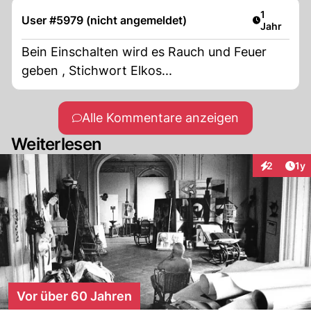
Artikel ver
1
User #5979 (nicht angemeldet)
Jahr
Bein Einschalten wird es Rauch und Feuer
geben , Stichwort Elkos...
Alle Kommentare anzeigen
Weiterlesen
Art
2
1y
Interaktion
Vor über 60 Jahren