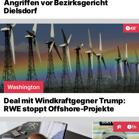
Angriffen vor Bezirksgericht
Dielsdorf
Arti
48'
Washington
Deal mit Windkraftgegner Trump:
RWE stoppt Offshore-Projekte
Art
1
1h
Interaktion