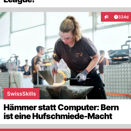
Artikel
1
334d
Interaktionen
SwissSkills
Hämmer statt Computer: Bern
ist eine Hufschmiede-Macht