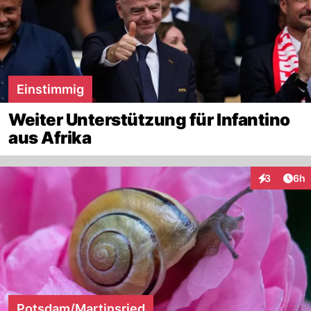
Einstimmig
Weiter Unterstützung für Infantino
aus Afrika
Arti
3
6h
Interaktion
Potsdam/Martinsried