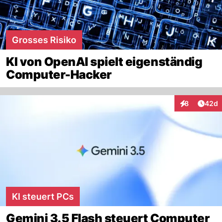
Grosses Risiko
KI von OpenAI spielt eigenständig
Computer-Hacker
Artik
8
42d
Interaktionen
KI steuert PCs
Gemini 3.5 Flash steuert Computer