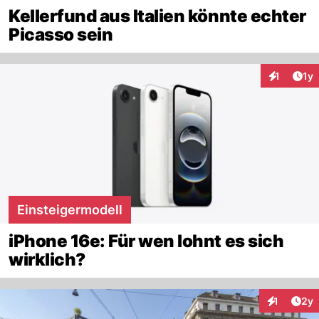
Kellerfund aus Italien könnte echter
Picasso sein
Art
1
1y
Interaktion
Einsteigermodell
iPhone 16e: Für wen lohnt es sich
wirklich?
Arti
1
2y
Interaktion