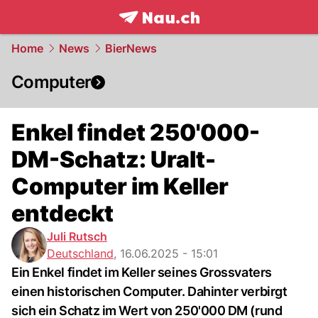
frontpage.
NAU.ch
Home
News
BierNews
Computer
Enkel findet 250'000-
DM-Schatz: Uralt-
Computer im Keller
entdeckt
Juli Rutsch
Deutschland
,
16.06.2025 - 15:01
Ein Enkel findet im Keller seines Grossvaters
einen historischen Computer. Dahinter verbirgt
sich ein Schatz im Wert von 250'000 DM (rund