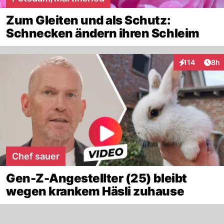
Zum Gleiten und als Schutz:
Schnecken ändern ihren Schleim
Arti
114
8h
Interaktionen
Chef sauer
Gen-Z-Angestellter (25) bleibt
wegen krankem Häsli zuhause