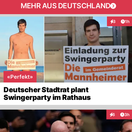
MEHR AUS DEUTSCHLAND
Art
3
1h
Interaktion
«Perfekt»
Deutscher Stadtrat plant
Swingerparty im Rathaus
Arti
6
3h
Interaktion