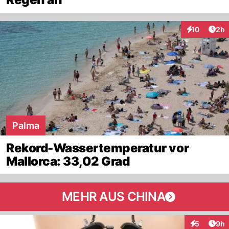
Arti
10
2h
Interaktione
Palma
Rekord-Wassertemperatur vor
Mallorca: 33,02 Grad
MEHR AUS CHINA
Arti
5
9h
Interaktion