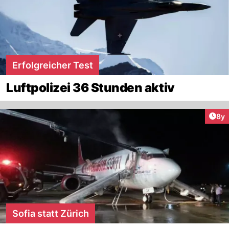
Erfolgreicher Test
Luftpolizei 36 Stunden aktiv
Arti
8y
Sofia statt Zürich