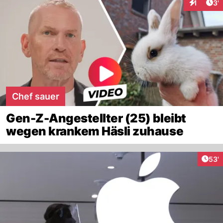
Art
1
3'
Interaktio
Chef sauer
Gen-Z-Angestellter (25) bleibt
wegen krankem Häsli zuhause
Arti
53'