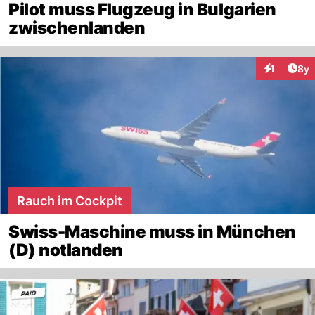
Pilot muss Flugzeug in Bulgarien
zwischenlanden
Arti
1
8y
Interaktion
Rauch im Cockpit
Swiss-Maschine muss in München
(D) notlanden