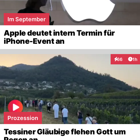
Im September
Apple deutet intern Termin für
iPhone-Event an
Art
66
1h
Interaktione
Prozession
Tessiner Gläubige flehen Gott um
Regen an