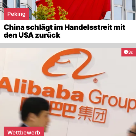
Peking
China schlägt im Handelsstreit mit
den USA zurück
Arti
3d
Wettbewerb