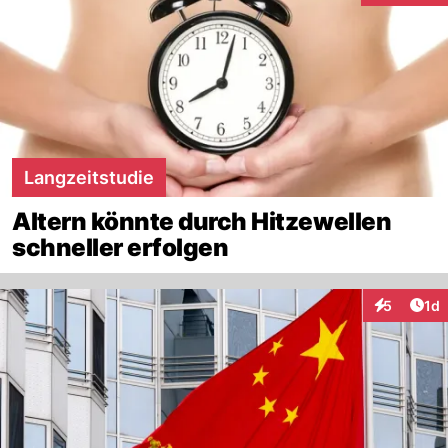
Langzeitstudie
Altern könnte durch Hitzewellen
schneller erfolgen
Art
5
1d
Interaktion