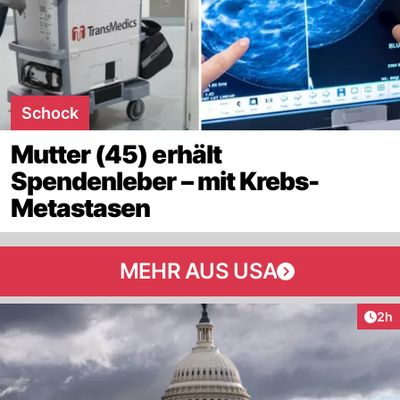
Schock
Mutter (45) erhält
Spendenleber – mit Krebs-
Metastasen
MEHR AUS USA
Arti
2h