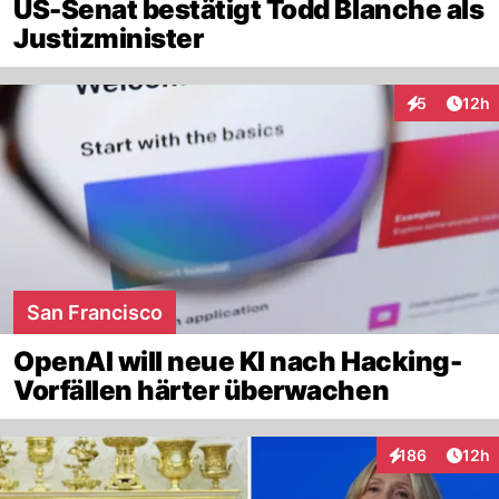
US-Senat bestätigt Todd Blanche als
Justizminister
Artik
5
12h
Interaktione
San Francisco
OpenAI will neue KI nach Hacking-
Vorfällen härter überwachen
Artik
186
12h
Interaktionen