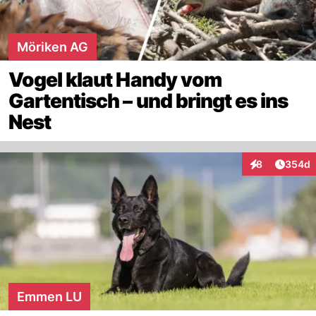
Möriken AG
Vogel klaut Handy vom
Gartentisch – und bringt es ins
Nest
Artikel
8
354d
Interaktionen
Emmen LU