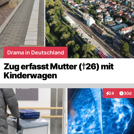
Drama in Deutschland
Zug erfasst Mutter (†26) mit
Kinderwagen
Artik
24
30d
Interaktionen