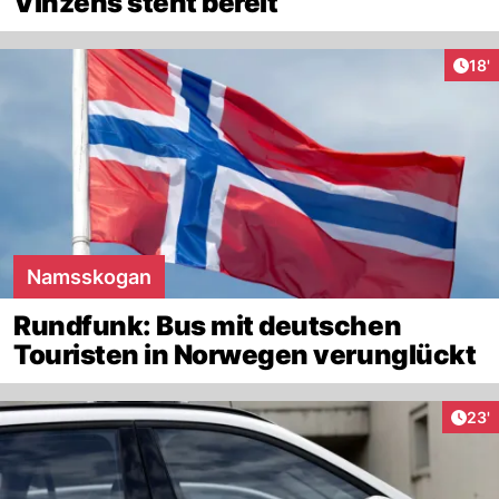
Vinzens steht bereit
Arti
18'
Namsskogan
Rundfunk: Bus mit deutschen
Touristen in Norwegen verunglückt
Arti
23'