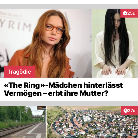
Artik
25d
Tragödie
«The Ring»-Mädchen hinterlässt
Vermögen – erbt ihre Mutter?
Artik
27d