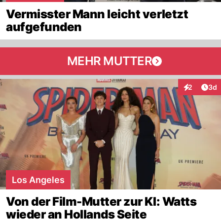
Vermisster Mann leicht verletzt
aufgefunden
MEHR MUTTER
Arti
2
3d
Interaktion
Los Angeles
Von der Film-Mutter zur KI: Watts
wieder an Hollands Seite