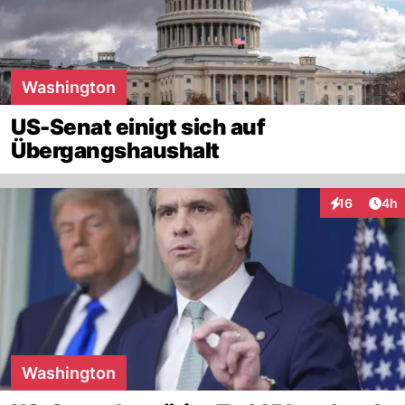
Washington
US-Senat einigt sich auf
Übergangshaushalt
Arti
16
4h
Interaktione
Washington