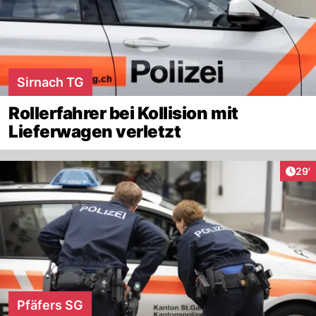
Sirnach TG
Rollerfahrer bei Kollision mit
Lieferwagen verletzt
Arti
29'
Pfäfers SG