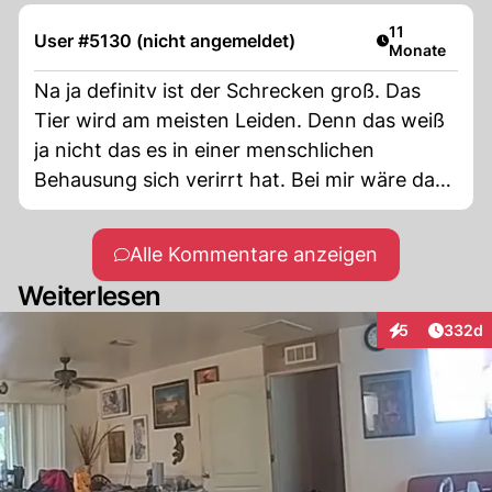
Artikel veröffe
11
User #5130 (nicht angemeldet)
Monate
Na ja definitv ist der Schrecken groß. Das
Tier wird am meisten Leiden. Denn das weiß
ja nicht das es in einer menschlichen
Behausung sich verirrt hat. Bei mir wäre das
schon vieeeeel Schlimmer für ein
Familienmitglied von mir , den mein kleiner
Alle Kommentare anzeigen
Chihuahua wäre wohl auf der Jagdliste des
Weiterlesen
hungrigen Greifvogel. Da ich ländlich
aufgewachsen bin höre ich da wo ich wohne
Artikel
5
332d
Interaktionen
wenn Hühnerbussard und Falken sich
nähern, da bin ich aber ganz schnell wieder
drinnen mit meinem kleinen Hündchen. Und
Nachts schützt und unser Fliegenfenster vor
der Schleiereule die auch die Größe des