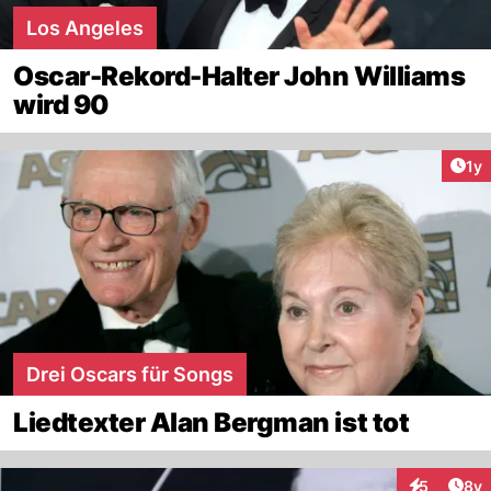
Los Angeles
Oscar-Rekord-Halter John Williams
wird 90
Art
1y
Drei Oscars für Songs
Liedtexter Alan Bergman ist tot
Arti
5
8y