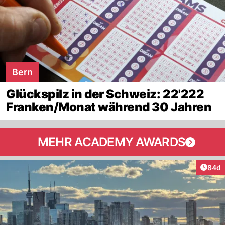
Bern
Glückspilz in der Schweiz: 22'222
Franken/Monat während 30 Jahren
MEHR ACADEMY AWARDS
Artik
84d