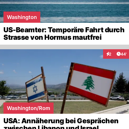
Washington
US-Beamter: Temporäre Fahrt durch
Strasse von Hormus mautfrei
Arti
2
44'
Interaktione
Washington/Rom
USA: Annäherung bei Gesprächen
zwischen Libanon und Israel