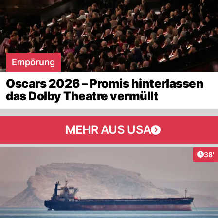
Empörung
Oscars 2026 – Promis hinterlassen
das Dolby Theatre vermüllt
MEHR AUS USA
Arti
38'