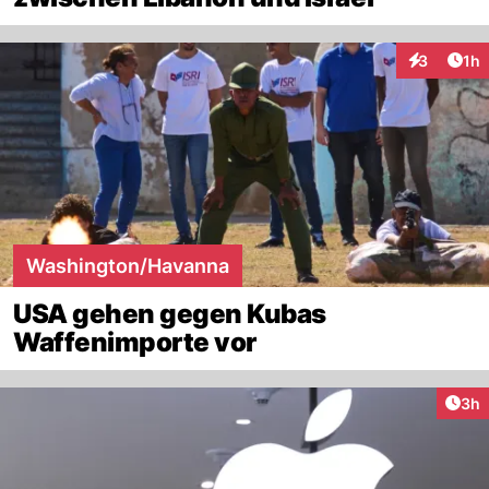
Art
3
1h
Interaktion
Washington/Havanna
USA gehen gegen Kubas
Waffenimporte vor
Arti
3h