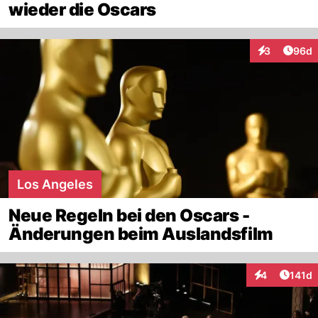
wieder die Oscars
Artik
3
96d
Interaktionen
Los Angeles
Neue Regeln bei den Oscars -
Änderungen beim Auslandsfilm
Artike
4
141d
Interaktionen