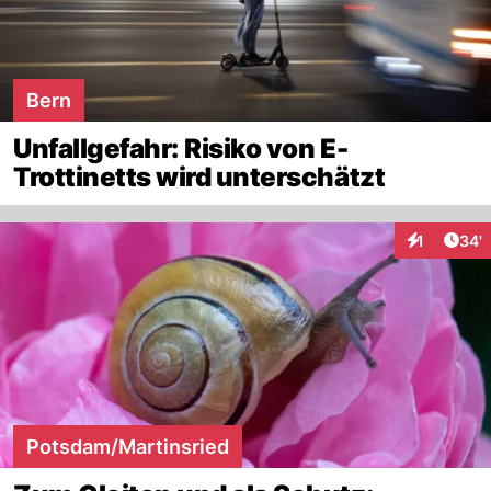
Bern
Unfallgefahr: Risiko von E-
Trottinetts wird unterschätzt
Arti
1
34'
Interaktion
Potsdam/Martinsried