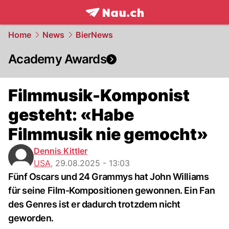
frontpage.
NAU.ch
Home
News
BierNews
Academy Awards
Filmmusik-Komponist
gesteht: «Habe
Filmmusik nie gemocht»
Dennis Kittler
USA
,
29.08.2025 - 13:03
Fünf Oscars und 24 Grammys hat John Williams
für seine Film-Kompositionen gewonnen. Ein Fan
des Genres ist er dadurch trotzdem nicht
geworden.