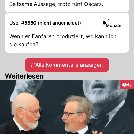
Seltsame Aussage, trotz fünf Oscars.
Artikel veröffe
11
User #5860 (nicht angemeldet)
Monate
Wenn er Fanfaren produziert, wo kann ich
die kaufen?
Alle Kommentare anzeigen
Weiterlesen
Arti
4y