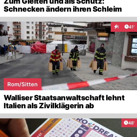
Zum Gleiten und als Schutz:
Schnecken ändern ihren Schleim
Arti
1
41'
Interaktion
Rom/Sitten
Walliser Staatsanwaltschaft lehnt
Italien als Zivilklägerin ab
Arti
48'