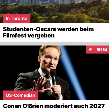
In Toronto
Studenten-Oscars werden beim
Filmfest vergeben
Artik
1
85d
Interaktione
US-Comedian
Conan O'Brien moderiert auch 2027