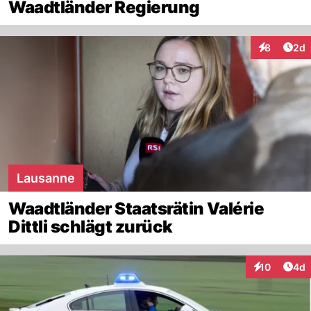
Waadtländer Regierung
Arti
8
2d
Interaktion
Lausanne
Waadtländer Staatsrätin Valérie
Dittli schlägt zurück
Arti
10
4d
Interaktione