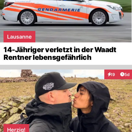
Lausanne
14-Jähriger verletzt in der Waadt
Rentner lebensgefährlich
Arti
19
5d
Interaktione
Herzig!