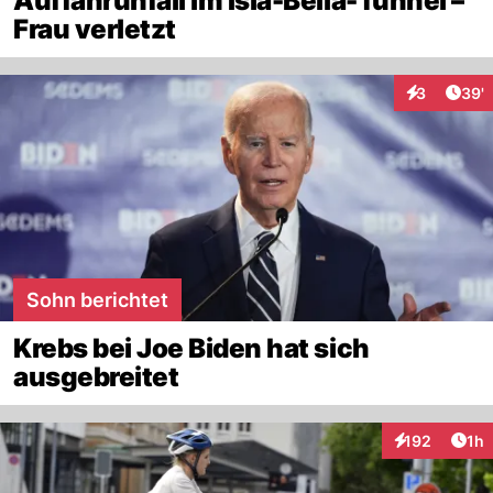
Auffahrunfall im Isla-Bella-Tunnel –
Frau verletzt
Arti
3
39'
Interaktione
Sohn berichtet
Krebs bei Joe Biden hat sich
ausgebreitet
Art
192
1h
Interaktionen