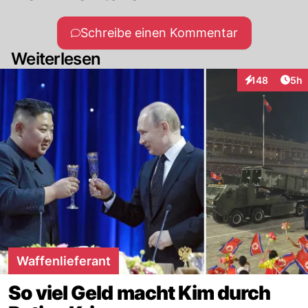
Schreibe einen Kommentar
Weiterlesen
Arti
148
5h
Interaktionen
Waffenlieferant
So viel Geld macht Kim durch