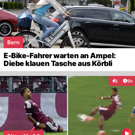
Bern
E-Bike-Fahrer warten an Ampel:
Diebe klauen Tasche aus Körbli
Arti
3
5h
Interaktion