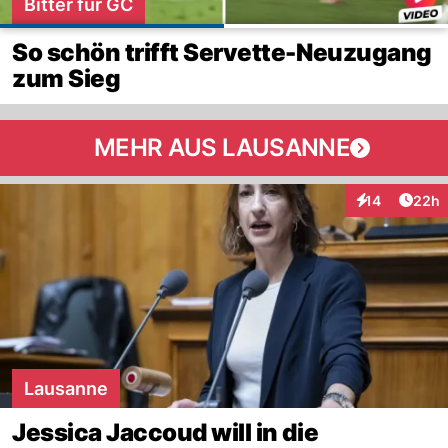
Bitter für GC
So schön trifft Servette-Neuzugang
zum Sieg
MEHR AUS LAUSANNE
Artik
14
22h
Interaktionen
Lausanne
Jessica Jaccoud will in die