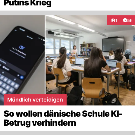
Putins Krieg
Arti
11
5h
Interaktione
Mündlich verteidigen
So wollen dänische Schule KI-
Betrug verhindern