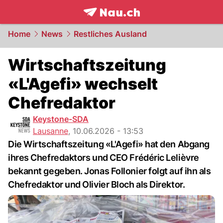
frontpage.
NAU.ch
Home
News
Restliches Ausland
Wirtschaftszeitung
«L'Agefi» wechselt
Chefredaktor
Keystone-SDA
Lausanne
,
10.06.2026 - 13:53
Die Wirtschaftszeitung «L'Agefi» hat den Abgang
ihres Chefredaktors und CEO Frédéric Lelièvre
bekannt gegeben. Jonas Follonier folgt auf ihn als
Chefredaktor und Olivier Bloch als Direktor.