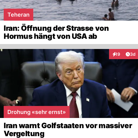
Teheran
Iran: Öffnung der Strasse von
Hormus hängt von USA ab
Arti
19
3d
Interaktione
Drohung «sehr ernst»
Iran warnt Golfstaaten vor massiver
Vergeltung