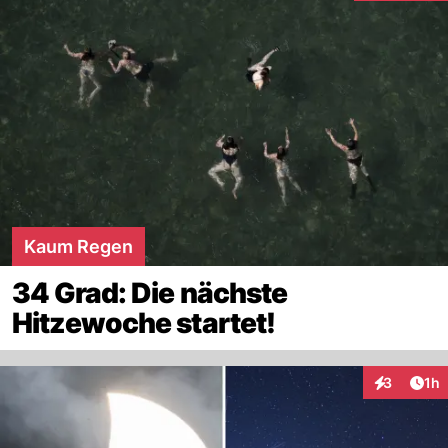
Kaum Regen
34 Grad: Die nächste
Hitzewoche startet!
Art
3
1h
Interaktion