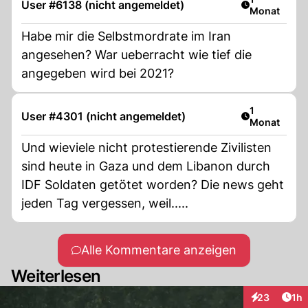
User #6138 (nicht angemeldet)
Monat
Habe mir die Selbstmordrate im Iran
angesehen? War ueberracht wie tief die
angegeben wird bei 2021?
Artikel veröf
1
User #4301 (nicht angemeldet)
Monat
Und wieviele nicht protestierende Zivilisten
sind heute in Gaza und dem Libanon durch
IDF Soldaten getötet worden? Die news geht
jeden Tag vergessen, weil.....
Alle Kommentare anzeigen
Weiterlesen
Art
23
1h
Interaktione