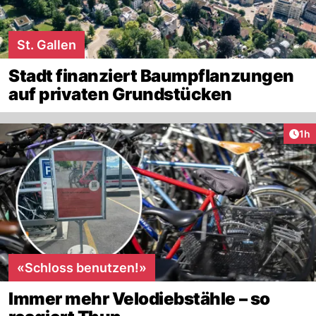
St. Gallen
Stadt finanziert Baumpflanzungen
auf privaten Grundstücken
Art
1h
«Schloss benutzen!»
Immer mehr Velodiebstähle – so