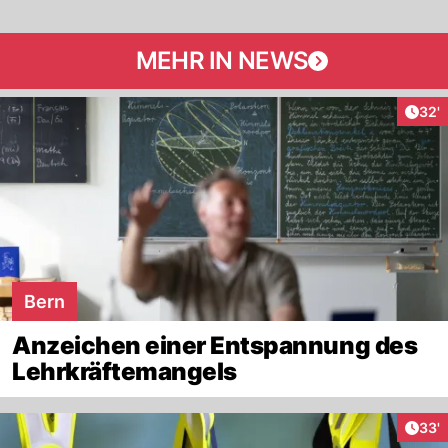
MEHR IN NEWS
Arti
32'
Bern
Anzeichen einer Entspannung des
Lehrkräftemangels
Arti
33'