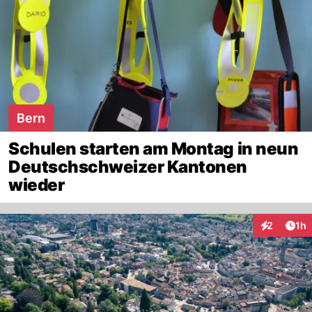
Bern
Schulen starten am Montag in neun
Deutschschweizer Kantonen
wieder
Art
2
1h
Interaktion