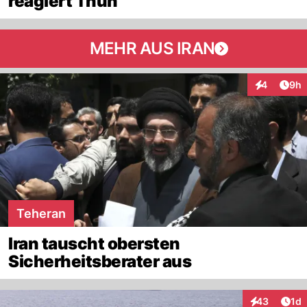
reagiert Thun
MEHR AUS IRAN
Arti
4
9h
Interaktion
Teheran
Iran tauscht obersten
Sicherheitsberater aus
Art
43
1d
Interaktione