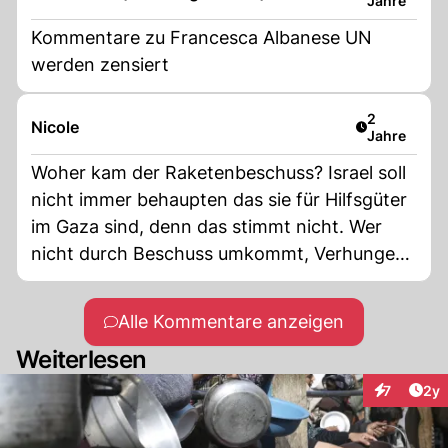
Jahre
Kommentare zu Francesca Albanese UN
werden zensiert
Artikel verö
2
Nicole
Jahre
Woher kam der Raketenbeschuss? Israel soll
nicht immer behaupten das sie für Hilfsgüter
im Gaza sind, denn das stimmt nicht. Wer
nicht durch Beschuss umkommt, Verhungert
oder stirbt weil die Medizinische Hilfe nicht
vorhanden ist. Das nennt man auch Genozid.
Alle Kommentare anzeigen
Weiterlesen
Arti
7
2y
Interaktion