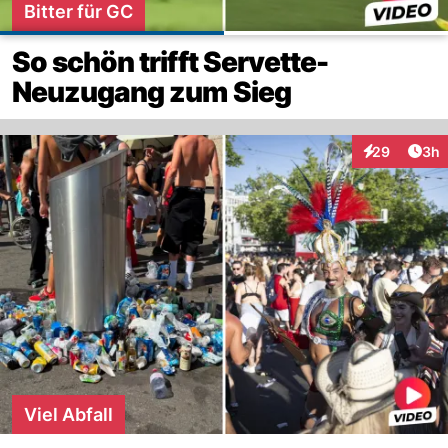
Bitter für GC
So schön trifft Servette-
Neuzugang zum Sieg
Arti
29
3h
Interaktionen
Viel Abfall