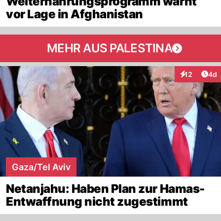
Welternährungsprogramm warnt
vor Lage in Afghanistan
MEHR AUS PALESTINA
Arti
12
4d
Interaktione
Gaza/Tel Aviv
Netanjahu: Haben Plan zur Hamas-
Entwaffnung nicht zugestimmt