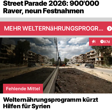
Street Parade 2026: 900'000
Raver, neun Festnahmen
MEHR WELTERNäHRUNGSPROGRAMM
Artik
1
87d
Interaktione
Fehlende Mittel
Welternährungsprogramm kürzt
Hilfen für Syrien