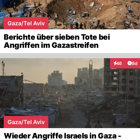
Gaza/Tel Aviv
Berichte über sieben Tote bei
Angriffen im Gazastreifen
Arti
46
8d
Interaktionen
Gaza/Tel Aviv
Wieder Angriffe Israels in Gaza -