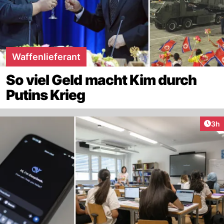
Waffenlieferant
So viel Geld macht Kim durch
Putins Krieg
Arti
3h