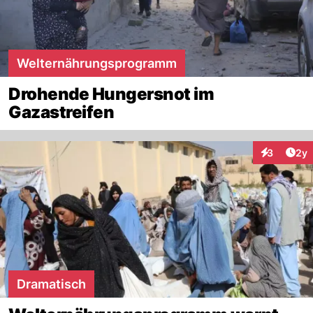
Welternährungsprogramm
Drohende Hungersnot im
Gazastreifen
Arti
3
2y
Interaktion
Dramatisch