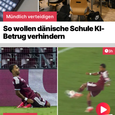
Mündlich verteidigen
So wollen dänische Schule KI-
Betrug verhindern
Arti
3h