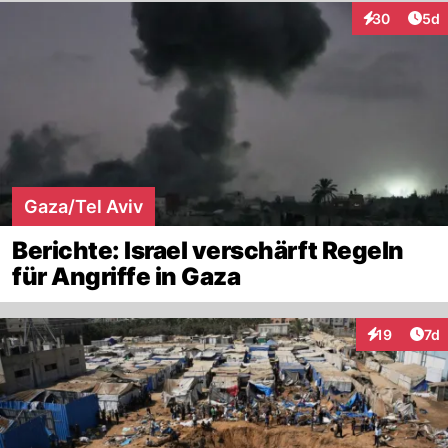
Arti
30
5d
Interaktionen
Gaza/Tel Aviv
Berichte: Israel verschärft Regeln
für Angriffe in Gaza
Art
19
7d
Interaktione