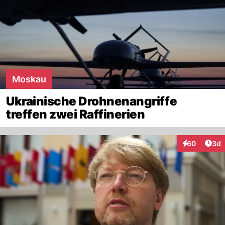
Moskau
Ukrainische Drohnenangriffe
treffen zwei Raffinerien
Arti
60
3d
Interaktionen