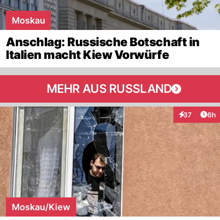
Moskau
Anschlag: Russische Botschaft in
Italien macht Kiew Vorwürfe
MEHR AUS RUSSLAND
Arti
37
6h
Interaktionen
Moskau/Kiew