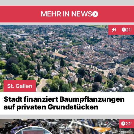
MEHR IN NEWS
Arti
1
21'
Interaktion
St. Gallen
Stadt finanziert Baumpflanzungen
auf privaten Grundstücken
Arti
22'