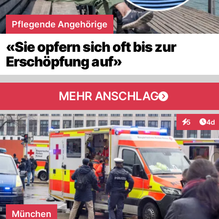
Pflegende Angehörige
«Sie opfern sich oft bis zur
Erschöpfung auf»
MEHR ANSCHLAG
Arti
5
4d
Interaktion
München