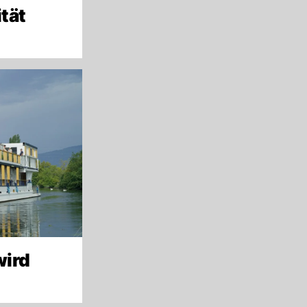
tät
wird