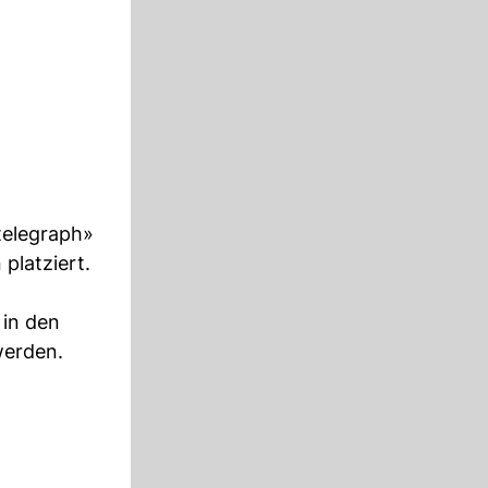
telegraph»
 platziert.
 in den
werden.