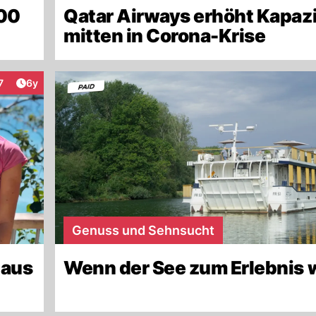
000
Qatar Airways erhöht Kapazi
mitten in Corona-Krise
Artikel veröffentlicht:
7
6y
raktionen
Genuss und Sehnsucht
 aus
Wenn der See zum Erlebnis 