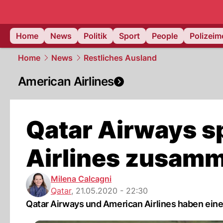
Home
News
Politik
Sport
People
Polizei
Home
News
Restliches Ausland
American Airlines
Qatar Airways s
Airlines zusam
Milena Calcagni
Qatar
,
21.05.2020 - 22:30
Qatar Airways und American Airlines haben eine