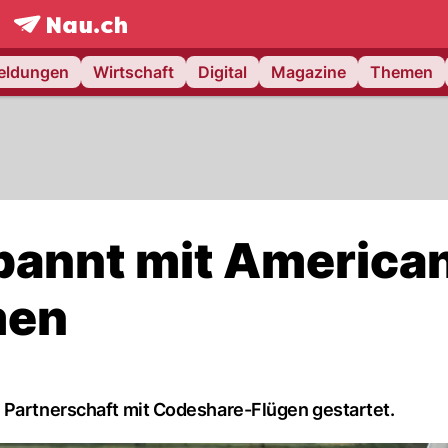
frontpage.
NAU.ch
meldungen
Wirtschaft
Digital
Magazine
Themen
pannt mit America
men
 Partnerschaft mit Codeshare-Flügen gestartet.