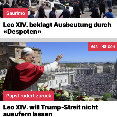
Saurimo
Leo XIV. beklagt Ausbeutung durch
«Despoten»
Artike
43
109d
Interaktionen
Papst rudert zurück
Leo XIV. will Trump-Streit nicht
ausufern lassen