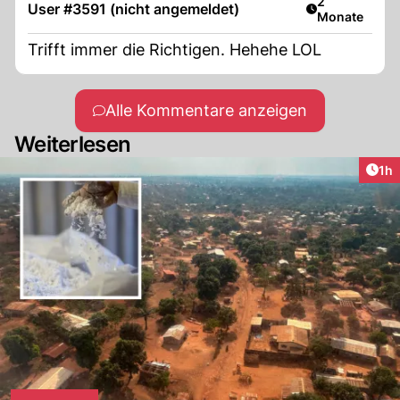
Artikel veröff
2
User #3591 (nicht angemeldet)
Monate
Trifft immer die Richtigen. Hehehe LOL
Alle Kommentare anzeigen
Weiterlesen
Art
1h