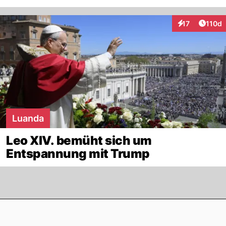
Artike
17
110d
Interaktionen
Luanda
Leo XIV. bemüht sich um
Entspannung mit Trump
Footer