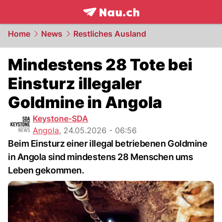
frontpage.
NAU.ch
Home
News
Restliches Ausland
Mindestens 28 Tote bei
Einsturz illegaler
Goldmine in Angola
Keystone-SDA
Angola
,
24.05.2026 - 06:56
Beim Einsturz einer illegal betriebenen Goldmine
in Angola sind mindestens 28 Menschen ums
Leben gekommen.