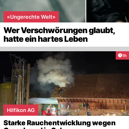
«Ungerechte Welt»
Wer Verschwörungen glaubt,
hatte ein hartes Leben
Art
1h
Hilfikon AG
Starke Rauchentwicklung wegen