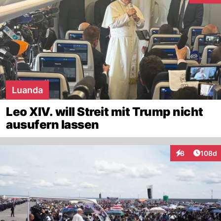
Luanda
Leo XIV. will Streit mit Trump nicht
ausufern lassen
Artike
8
108d
Interaktionen