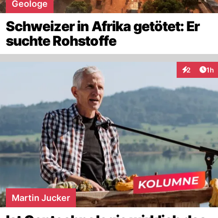
Geologe
Schweizer in Afrika getötet: Er
suchte Rohstoffe
Art
2
1h
Interaktion
Martin Jucker