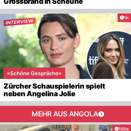
Grossbrand in Scheune
Art
1h
«Schöne Gespräche»
Zürcher Schauspielerin spielt
neben Angelina Jolie
MEHR AUS ANGOLA
Artike
105d