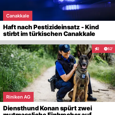
Canakkale
Haft nach Pestizideinsatz - Kind
stirbt im türkischen Canakkale
Arti
2
52'
Interaktione
Riniken AG
Diensthund Konan spürt zwei
mutmassliche Einbrecher auf