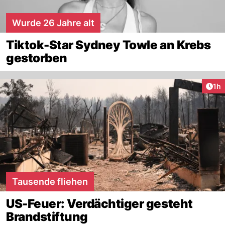
Wurde 26 Jahre alt
Tiktok-Star Sydney Towle an Krebs
gestorben
Art
1h
Tausende fliehen
US-Feuer: Verdächtiger gesteht
Brandstiftung