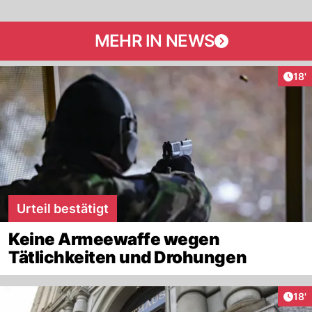
MEHR IN NEWS
Arti
18'
Urteil bestätigt
Keine Armeewaffe wegen
Tätlichkeiten und Drohungen
Arti
18'