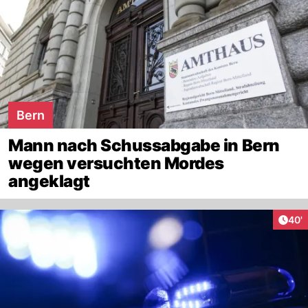
Bern
Mann nach Schussabgabe in Bern
wegen versuchten Mordes
angeklagt
Arti
40'