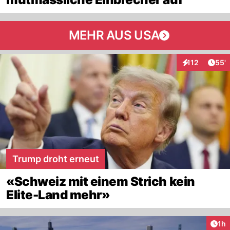
MEHR AUS USA
Arti
112
55'
Interaktionen
Trump droht erneut
«Schweiz mit einem Strich kein
Elite-Land mehr»
Art
1h