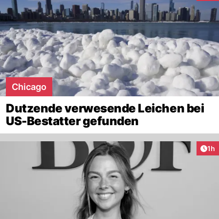
Chicago
Dutzende verwesende Leichen bei
US-Bestatter gefunden
Art
1h