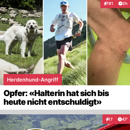
Arti
781
2h
Interaktionen
Herdenhund-Angriff
Opfer: «Halterin hat sich bis
heute nicht entschuldigt»
Arti
17
47'
Interaktionen