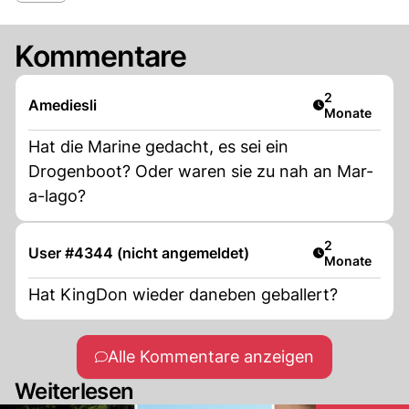
Kommentare
Artikel veröff
2
Amediesli
Monate
Hat die Marine gedacht, es sei ein
Drogenboot? Oder waren sie zu nah an Mar-
a-lago?
Artikel veröff
2
User #4344 (nicht angemeldet)
Monate
Hat KingDon wieder daneben geballert?
Alle Kommentare anzeigen
Weiterlesen