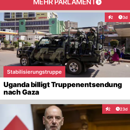
MEHR PARLAMENT
Arti
2
3d
Interaktion
Stabilisierungstruppe
Uganda billigt Truppenentsendung
nach Gaza
Artik
2
23d
Interaktionen