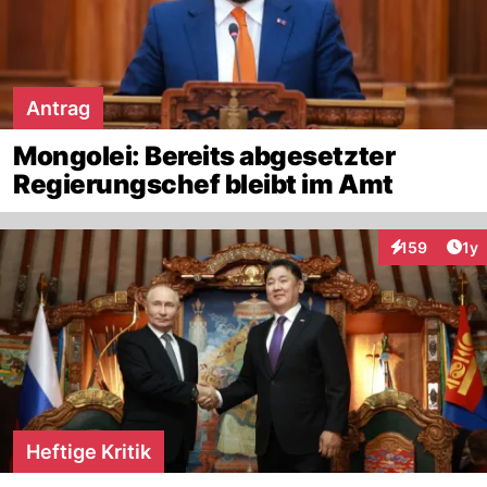
Antrag
Mongolei: Bereits abgesetzter
Regierungschef bleibt im Amt
Art
159
1y
Interaktionen
Heftige Kritik