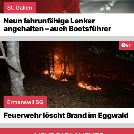
St. Gallen
Neun fahrunfähige Lenker
angehalten – auch Bootsführer
Arti
57'
Ermenswil SG
Feuerwehr löscht Brand im Eggwald