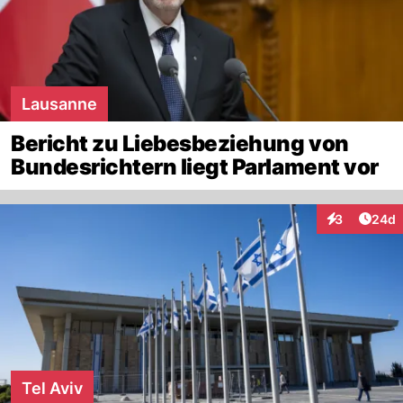
Lausanne
Bericht zu Liebesbeziehung von
Bundesrichtern liegt Parlament vor
Artik
3
24d
Interaktionen
Tel Aviv