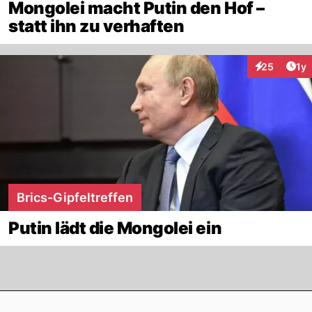
Mongolei macht Putin den Hof –
statt ihn zu verhaften
Art
25
1y
Interaktione
Brics-Gipfeltreffen
Putin lädt die Mongolei ein
Footer