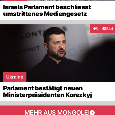
Israels Parlament beschliesst
umstrittenes Mediengesetz
Artik
8
24d
Interaktionen
Ukraine
Parlament bestätigt neuen
Ministerpräsidenten Korezkyj
MEHR AUS MONGOLEI