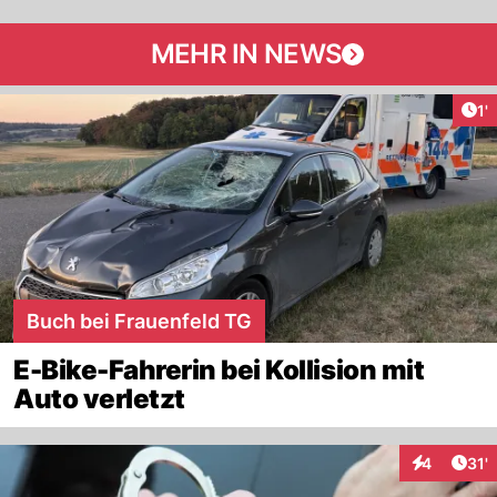
MEHR IN NEWS
Art
1'
Buch bei Frauenfeld TG
E-Bike-Fahrerin bei Kollision mit
Auto verletzt
Arti
4
31'
Interaktion