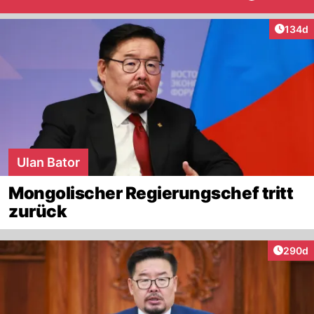
Artike
134d
Ulan Bator
Mongolischer Regierungschef tritt
zurück
Artikel
290d