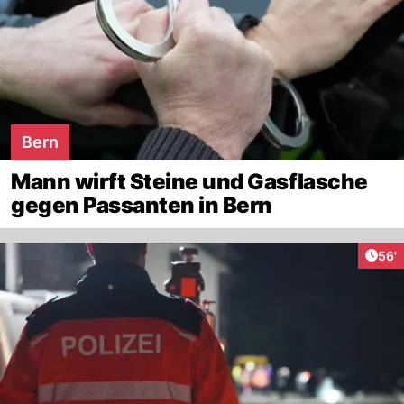
Bern
Mann wirft Steine und Gasflasche
gegen Passanten in Bern
Arti
56'