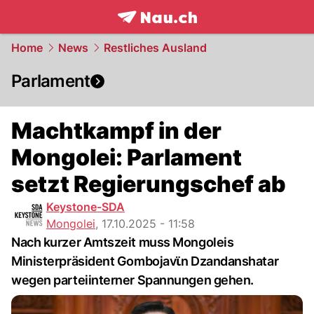
frontpage.
NAU.ch
Home
News
Restliches Ausland
Parlament
Machtkampf in der
Mongolei: Parlament
setzt Regierungschef ab
Keystone-SDA
Mongolei
,
17.10.2025 - 11:58
Nach kurzer Amtszeit muss Mongoleis
Ministerpräsident Gombojavϊn Dzandanshatar
wegen parteiinterner Spannungen gehen.