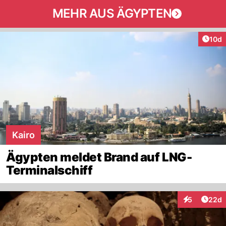
MEHR AUS ÄGYPTEN
Artik
10d
Kairo
Ägypten meldet Brand auf LNG-
Terminalschiff
Artik
5
22d
Interaktionen