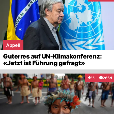
Appell
Guterres auf UN-Klimakonferenz:
«Jetzt ist Führung gefragt»
Artikel
25
266d
Interaktionen