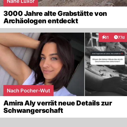
Nahe Luxor
3000 Jahre alte Grabstätte von
Archäologen entdeckt
Artik
61
77d
Interaktionen
Nach Pocher-Wut
Amira Aly verrät neue Details zur
Schwangerschaft