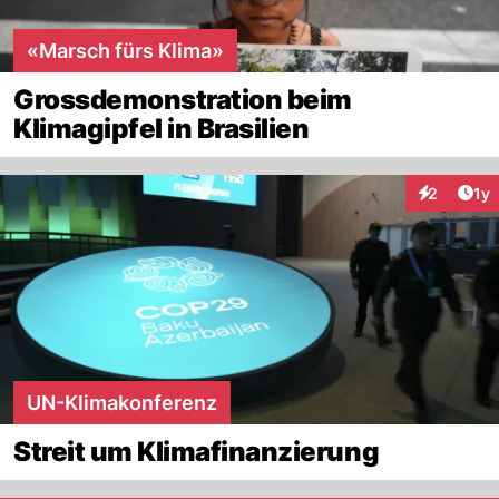
«Marsch fürs Klima»
Grossdemonstration beim
Klimagipfel in Brasilien
Art
2
1y
Interaktion
UN-Klimakonferenz
Streit um Klimafinanzierung