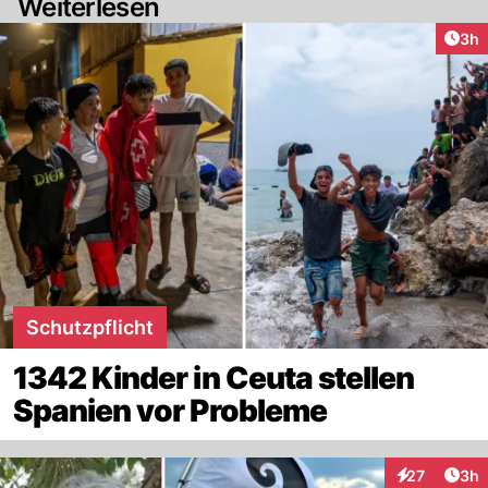
Weiterlesen
Arti
3h
Schutzpflicht
1342 Kinder in Ceuta stellen
Spanien vor Probleme
Arti
27
3h
Interaktionen