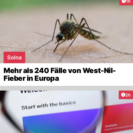
Art
1h
Solna
Mehr als 240 Fälle von West-Nil-
Fieber in Europa
Arti
2h