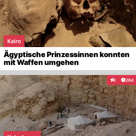
Kairo
Ägyptische Prinzessinnen konnten
mit Waffen umgehen
Artik
6
26d
Interaktionen