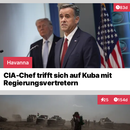
Artik
83d
Havanna
CIA-Chef trifft sich auf Kuba mit
Regierungsvertretern
Artike
25
154d
Interaktionen