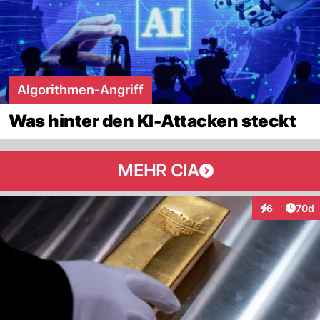
Algorithmen-Angriff
Was hinter den KI-Attacken steckt
MEHR CIA
Artik
6
70d
Interaktionen