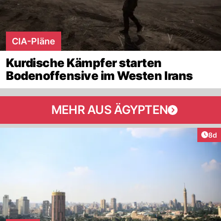
CIA-Pläne
Kurdische Kämpfer starten
Bodenoffensive im Westen Irans
MEHR AUS ÄGYPTEN
Arti
8d