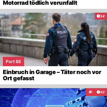
Motorrad tödlich verunfallt
Arti
34'
Port BE
Einbruch in Garage – Täter noch vor
Ort gefasst
Arti
1
43'
Interaktion