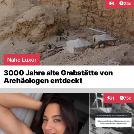
Artik
6
24d
Interaktionen
Nahe Luxor
3000 Jahre alte Grabstätte von
Archäologen entdeckt
Artik
61
75d
Interaktionen