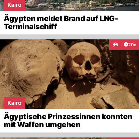
Kairo
Ägypten meldet Brand auf LNG-
Terminalschiff
Artik
5
20d
Interaktionen
Kairo
Ägyptische Prinzessinnen konnten
mit Waffen umgehen