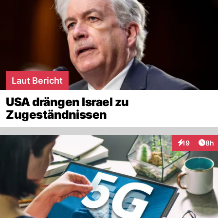
Laut Bericht
USA drängen Israel zu
Zugeständnissen
Arti
19
8h
Interaktione