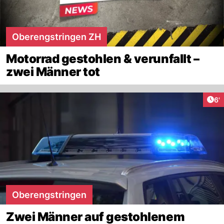
Oberengstringen ZH
Motorrad gestohlen & verunfallt –
zwei Männer tot
Art
6'
Oberengstringen
Zwei Männer auf gestohlenem