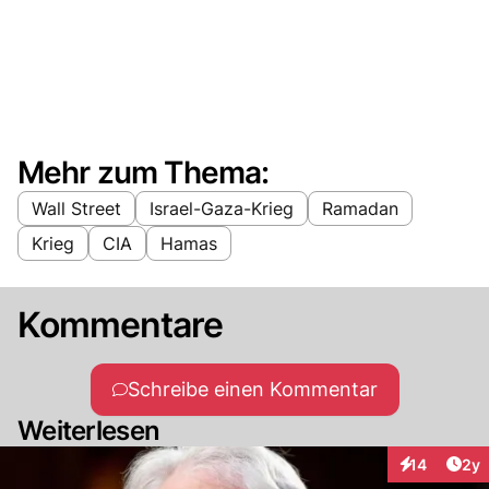
Mehr zum Thema:
Wall Street
Israel-Gaza-Krieg
Ramadan
Krieg
CIA
Hamas
Kommentare
Schreibe einen Kommentar
Weiterlesen
Arti
14
2y
Interaktione