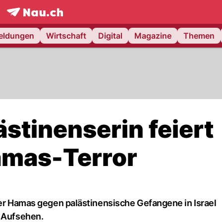
frontpage.
NAU.ch
meldungen
Wirtschaft
Digital
Magazine
Themen
ästinenserin feiert
amas-Terror
der Hamas gegen palästinensische Gefangene in Israel
r Aufsehen.