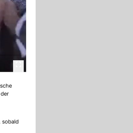
ische
der
, sobald