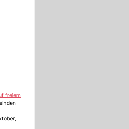
uf freiem
belnden
ktober,