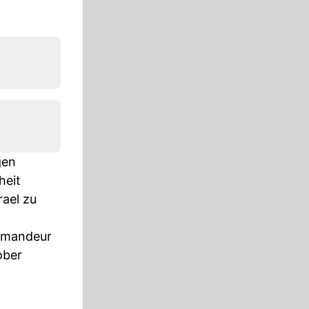
gen
heit
rael zu
ommandeur
ober