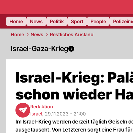
Home
News
Politik
Sport
People
Polizei
Home
News
Restliches Ausland
Israel-Gaza-Krieg
Israel-Krieg: Pal
schon wieder H
Redaktion
Israel
,
29.11.2023 - 21:00
Im Israel-Krieg werden derzeit täglich Geiseln 
ausgetauscht. Von Letzteren sorgt eine Frau fü