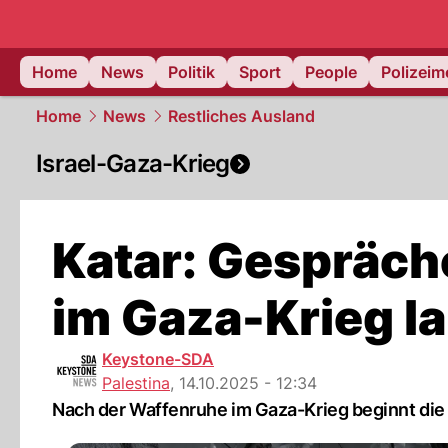
Home
News
Politik
Sport
People
Polizei
Home
News
Restliches Ausland
Israel-Gaza-Krieg
Katar: Gespräch
im Gaza-Krieg l
Keystone-SDA
Palestina
,
14.10.2025 - 12:34
Nach der Waffenruhe im Gaza-Krieg beginnt die