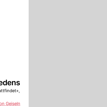
iedens
ttfindet»,
on Geiseln