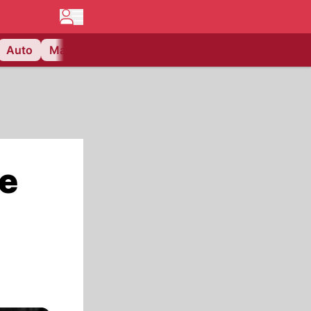
Auto
Matchcenter
Videos
Nau Plus
Lifestyle
se