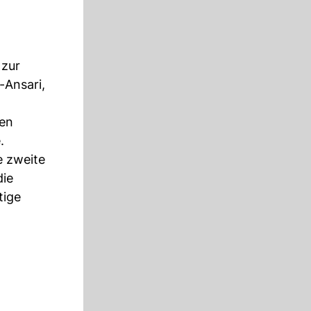
 zur
-Ansari,
gen
.
e zweite
die
tige