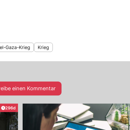
ael-Gaza-Krieg
Krieg
reibe einen Kommentar
Artikel veröffentlicht:
296d