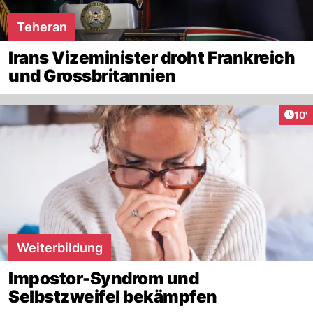
Teheran
Irans Vizeminister droht Frankreich
und Grossbritannien
Arti
10'
Weiterbildung
Impostor-Syndrom und
Selbstzweifel bekämpfen