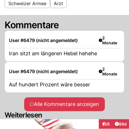
Schweizer Armee
Arzt
Kommentare
Artikel veröff
2
User #6479 (nicht angemeldet)
Monate
Iran sitzt am längeren Hebel hehehe
Artikel veröff
2
User #6479 (nicht angemeldet)
Monate
Auf hundert Prozent wäre besser
Alle Kommentare anzeigen
Weiterlesen
Artik
26
89d
Interaktionen