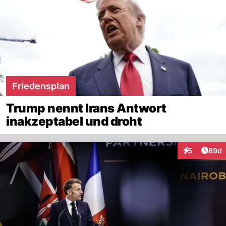
Friedensplan
Trump nennt Irans Antwort
inakzeptabel und droht
Artik
5
89d
Interaktionen