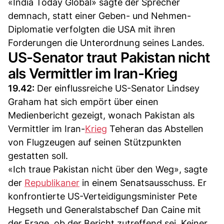
«India Today Global» sagte der Sprecher
demnach, statt einer Geben- und Nehmen-
Diplomatie verfolgten die USA mit ihren
Forderungen die Unterordnung seines Landes.
US-Senator traut Pakistan nicht
als Vermittler im Iran-Krieg
19.42:
Der einflussreiche US-Senator Lindsey
Graham hat sich empört über einen
Medienbericht gezeigt, wonach Pakistan als
Vermittler im Iran-
Krieg
Teheran das Abstellen
von Flugzeugen auf seinen Stützpunkten
gestatten soll.
«Ich traue Pakistan nicht über den Weg», sagte
der
Republikaner
in einem Senatsausschuss. Er
konfrontierte US-Verteidigungsminister Pete
Hegseth und Generalstabschef Dan Caine mit
der Frage, ob der Bericht zutreffend sei. Keiner