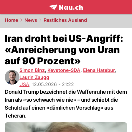
frontpage.
NAU.ch
Home
News
Restliches Ausland
Iran droht bei US-Angriff:
«Anreicherung von Uran
auf 90 Prozent»
Simon Binz
,
Keystone-SDA
,
Elena Hatebur
,
Laurin Zaugg
USA
,
12.05.2026 - 21:22
Donald Trump bezeichnet die Waffenruhe mit dem
Iran als «so schwach wie nie» – und schiebt die
Schuld auf einen «dämlichen Vorschlag» aus
Teheran.