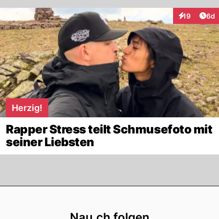
Arti
19
6d
Interaktione
Herzig!
Rapper Stress teilt Schmusefoto mit
seiner Liebsten
Footer
Nau.ch folgen