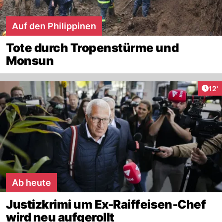
Auf den Philippinen
Tote durch Tropenstürme und
Monsun
Arti
12'
Ab heute
Justizkrimi um Ex-Raiffeisen-Chef
wird neu aufgerollt