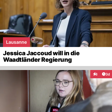
Lausanne
Jessica Jaccoud will in die
Waadtländer Regierung
Arti
8
3d
Interaktion