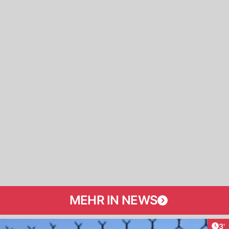
MEHR IN NEWS
Art
3'