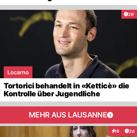
Arti
26'
Locarno
Tortorici behandelt in «Ketticè» die
Kontrolle über Jugendliche
MEHR AUS LAUSANNE
Arti
16
2d
Interaktione