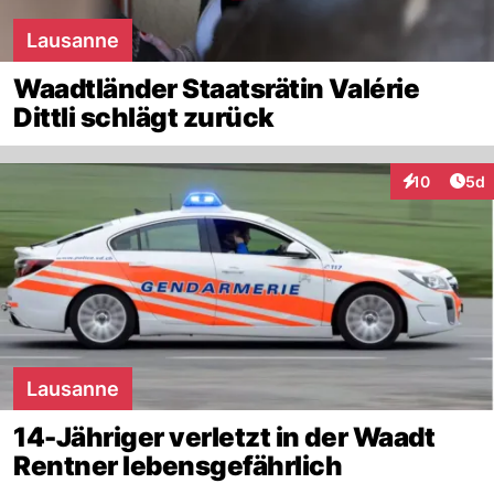
Lausanne
Waadtländer Staatsrätin Valérie
Dittli schlägt zurück
Arti
10
5d
Interaktione
Lausanne
14-Jähriger verletzt in der Waadt
Rentner lebensgefährlich