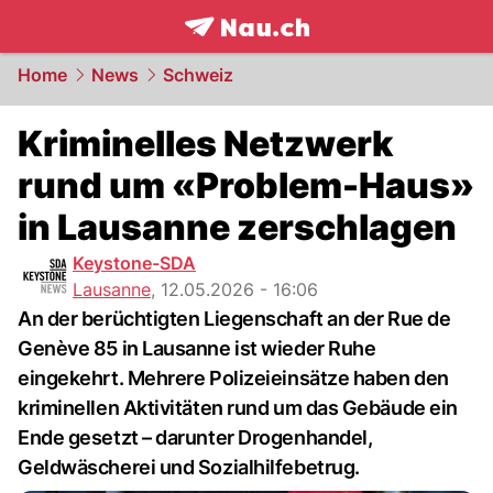
frontpage.
NAU.ch
Home
News
Schweiz
Kriminelles Netzwerk
rund um «Problem-Haus»
in Lausanne zerschlagen
Keystone-SDA
Lausanne
,
12.05.2026 - 16:06
An der berüchtigten Liegenschaft an der Rue de
Genève 85 in Lausanne ist wieder Ruhe
eingekehrt. Mehrere Polizeieinsätze haben den
kriminellen Aktivitäten rund um das Gebäude ein
Ende gesetzt – darunter Drogenhandel,
Geldwäscherei und Sozialhilfebetrug.