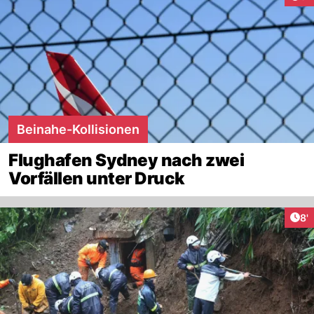
Beinahe-Kollisionen
Flughafen Sydney nach zwei
Vorfällen unter Druck
Art
8'