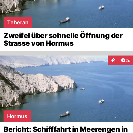
Teheran
Zweifel über schnelle Öffnung der
Strasse von Hormus
Arti
1
2d
Interaktion
Hormus
Bericht: Schifffahrt in Meerengen in