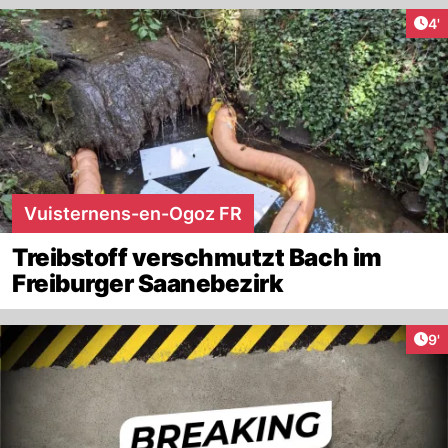
Art
4'
Vuisternens-en-Ogoz FR
Treibstoff verschmutzt Bach im
Freiburger Saanebezirk
Art
9'