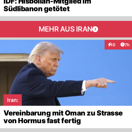
IDF: Hisbollah-Mitglied im
Südlibanon getötet
MEHR AUS IRAN
Arti
10
7h
Interaktione
Iran:
Vereinbarung mit Oman zu Strasse
von Hormus fast fertig