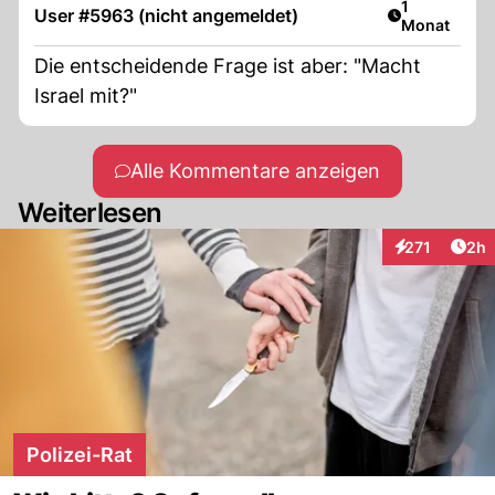
können. Genauso wie es die Hamas möchte
Artikel veröf
1
User #5963 (nicht angemeldet)
Monat
bzw. macht!
Die entscheidende Frage ist aber: "Macht
Israel mit?"
Alle Kommentare anzeigen
Weiterlesen
Arti
271
2h
Interaktionen
Polizei-Rat