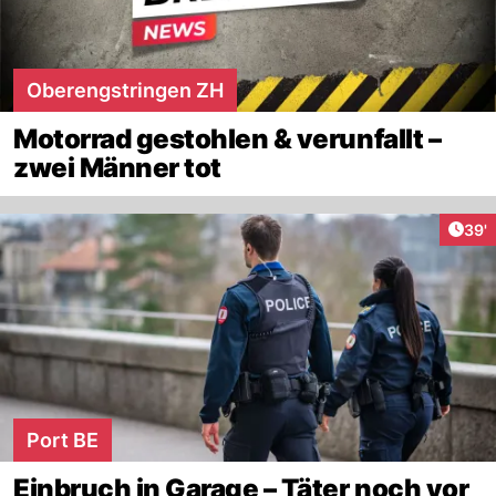
Oberengstringen ZH
Motorrad gestohlen & verunfallt –
zwei Männer tot
Arti
39'
Port BE
Einbruch in Garage – Täter noch vor