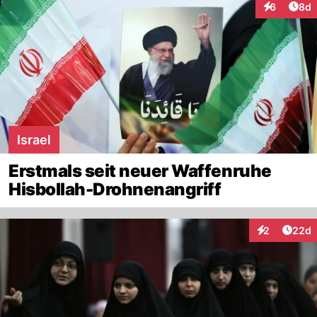
Arti
6
8d
Interaktion
Israel
Erstmals seit neuer Waffenruhe
Hisbollah-Drohnenangriff
Artik
2
22d
Interaktionen