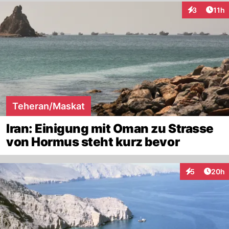
Artik
3
11h
Interaktione
Teheran/Maskat
Iran: Einigung mit Oman zu Strasse
von Hormus steht kurz bevor
Artik
5
20h
Interaktionen