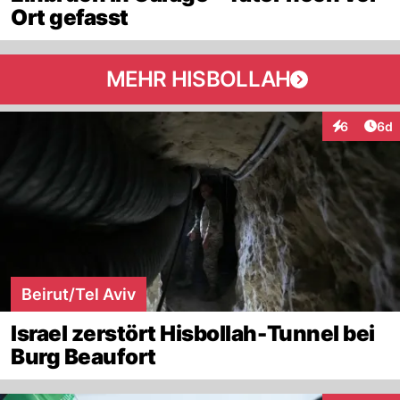
Ort gefasst
MEHR HISBOLLAH
Arti
6
6d
Interaktion
Beirut/Tel Aviv
Israel zerstört Hisbollah-Tunnel bei
Burg Beaufort