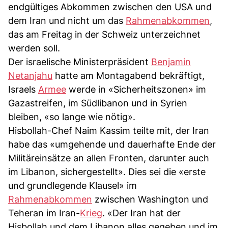
endgültiges Abkommen zwischen den USA und
dem Iran und nicht um das
Rahmenabkommen
,
das am Freitag in der Schweiz unterzeichnet
werden soll.
Der israelische Ministerpräsident
Benjamin
Netanjahu
hatte am Montagabend bekräftigt,
Israels
Armee
werde in «Sicherheitszonen» im
Gazastreifen, im Südlibanon und in Syrien
bleiben, «so lange wie nötig».
Hisbollah-Chef Naim Kassim teilte mit, der Iran
habe das «umgehende und dauerhafte Ende der
Militäreinsätze an allen Fronten, darunter auch
im Libanon, sichergestellt». Dies sei die «erste
und grundlegende Klausel» im
Rahmenabkommen
zwischen Washington und
Teheran im Iran-
Krieg
. «Der Iran hat der
Hisbollah und dem Libanon alles gegeben und im