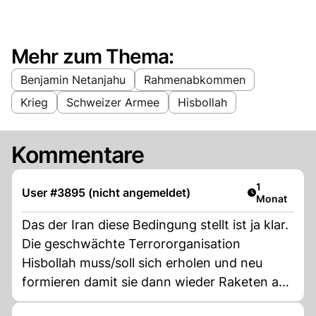
Mehr zum Thema:
Benjamin Netanjahu
Rahmenabkommen
Krieg
Schweizer Armee
Hisbollah
Kommentare
Artikel veröf
1
User #3895 (nicht angemeldet)
Monat
Das der Iran diese Bedingung stellt ist ja klar.
Die geschwächte Terrororganisation
Hisbollah muss/soll sich erholen und neu
formieren damit sie dann wieder Raketen auf
Israel abfeuern und Anschläge verüben