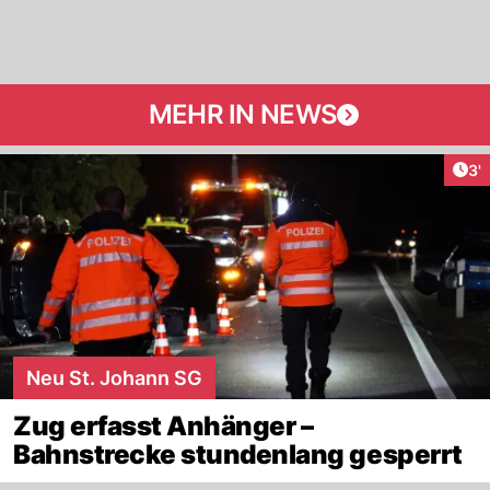
MEHR IN NEWS
Art
3'
Neu St. Johann SG
Zug erfasst Anhänger –
Bahnstrecke stundenlang gesperrt