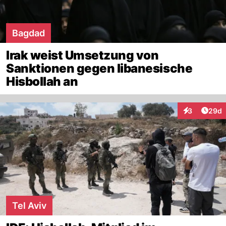
Bagdad
Irak weist Umsetzung von
Sanktionen gegen libanesische
Hisbollah an
Artik
3
29d
Interaktionen
Tel Aviv