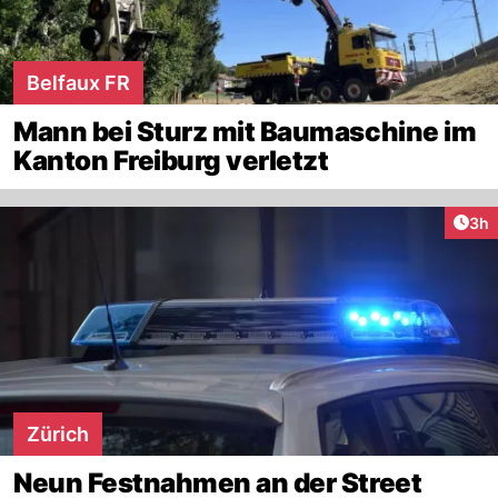
Belfaux FR
Mann bei Sturz mit Baumaschine im
Kanton Freiburg verletzt
Arti
3h
Zürich
Neun Festnahmen an der Street