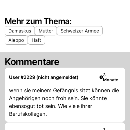
Mehr zum Thema:
Damaskus
Mutter
Schweizer Armee
Aleppo
Haft
Kommentare
Artikel veröff
3
User #2229 (nicht angemeldet)
Monate
wenn sie meinem Gefängnis sitzt können die
Angehörigen noch froh sein. Sie könnte
ebensogut tot sein. Wie viele ihrer
Berufskollegen.
Artikel veröff
3