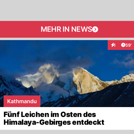
MEHR IN NEWS
Arti
1
59'
Interaktion
Kathmandu
Fünf Leichen im Osten des
Himalaya-Gebirges entdeckt