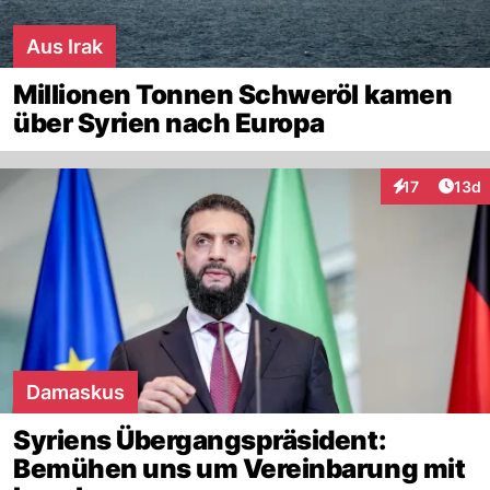
Aus Irak
Millionen Tonnen Schweröl kamen
über Syrien nach Europa
Artik
17
13d
Interaktionen
Damaskus
Syriens Übergangspräsident:
Bemühen uns um Vereinbarung mit