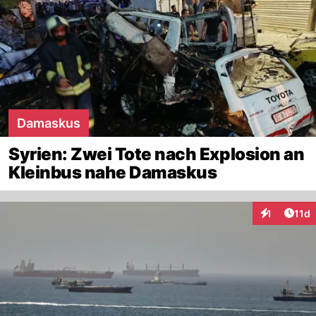
Damaskus
Syrien: Zwei Tote nach Explosion an
Kleinbus nahe Damaskus
Artik
1
11d
Interaktione