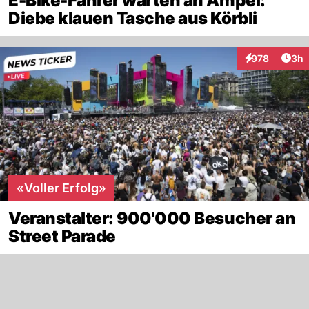
E-Bike-Fahrer warten an Ampel:
Diebe klauen Tasche aus Körbli
Arti
978
3h
Interaktionen
«Voller Erfolg»
Veranstalter: 900'000 Besucher an
Street Parade