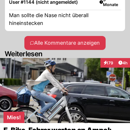
User #1144 (nicht angemeldet)
Monate
Man sollte die Nase nicht überall
hineinstecken
Alle Kommentare anzeigen
Weiterlesen
Arti
179
4h
Interaktionen
Mies!