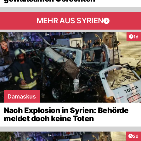
MEHR AUS SYRIEN
Art
1d
Damaskus
Nach Explosion in Syrien: Behörde
meldet doch keine Toten
Arti
2d