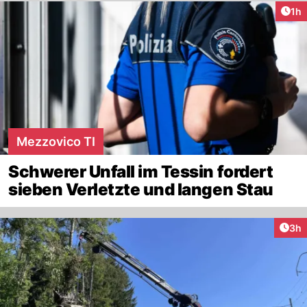
Art
1h
Mezzovico TI
Schwerer Unfall im Tessin fordert
sieben Verletzte und langen Stau
Arti
3h