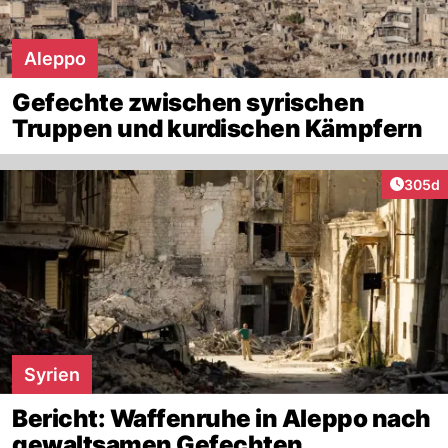
Aleppo
Gefechte zwischen syrischen
Truppen und kurdischen Kämpfern
Artikel
305d
Syrien
Bericht: Waffenruhe in Aleppo nach
gewaltsamen Gefechten