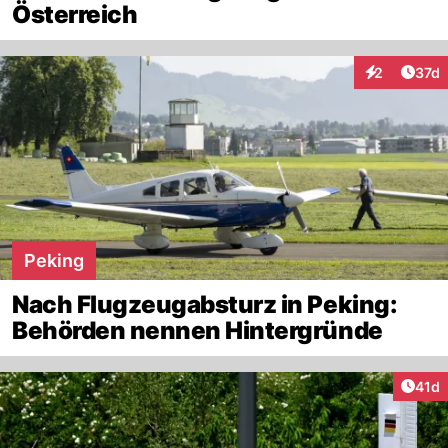
Österreich
Artik
2
37d
Interaktione
Peking
Nach Flugzeugabsturz in Peking:
Behörden nennen Hintergründe
Artik
41d