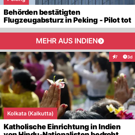
Behörden bestätigten
Flugzeugabsturz in Peking - Pilot tot
MEHR AUS INDIEN
Arti
7
3d
Interaktion
Kolkata (Kalkutta)
Katholische Einrichtung in Indien
von Hindu-Nationalisten bedroht