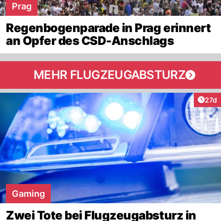
Prag
Regenbogenparade in Prag erinnert
an Opfer des CSD-Anschlags
MEHR FLUGZEUGABSTURZ
Artik
27d
Gaming
Zwei Tote bei Flugzeugabsturz in