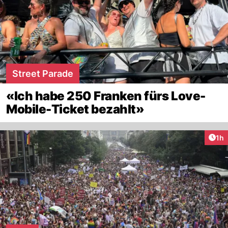
Street Parade
«Ich habe 250 Franken fürs Love-
Mobile-Ticket bezahlt»
Art
1h