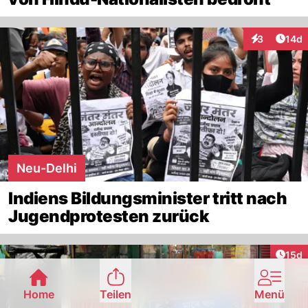
Artik
3
14d
Interaktione
Neu-Delhi
Indiens Bildungsminister tritt nach
Jugendprotesten zurück
Artik
15d
Home
Teilen
Menü