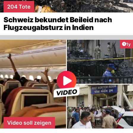
204 Tote
Schweiz bekundet Beileid nach
Flugzeugabsturz in Indien
Art
1y
Video soll zeigen