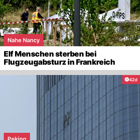
Nahe Nancy
Elf Menschen sterben bei
Flugzeugabsturz in Frankreich
Artik
42d
Peking