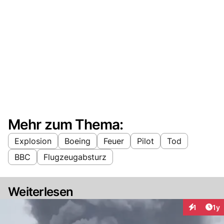
Mehr zum Thema:
Explosion
Boeing
Feuer
Pilot
Tod
BBC
Flugzeugabsturz
Weiterlesen
Art
1
1y
Interaktion