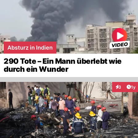
Absturz in Indien
290 Tote – Ein Mann überlebt wie
durch ein Wunder
Art
3
1y
Interaktion