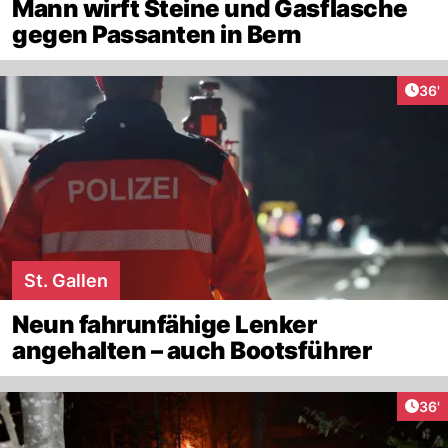
Mann wirft Steine und Gasflasche
gegen Passanten in Bern
Arti
36'
St. Gallen
Neun fahrunfähige Lenker
angehalten – auch Bootsführer
Arti
36'