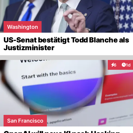
Washington
US-Senat bestätigt Todd Blanche als
Justizminister
Art
6
1d
Interaktion
San Francisco