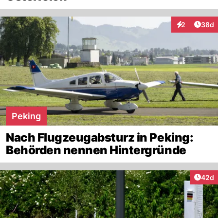
Artik
2
38d
Interaktionen
Peking
Nach Flugzeugabsturz in Peking:
Behörden nennen Hintergründe
Artik
42d