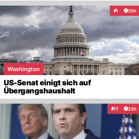
Artik
1
20h
Interaktione
Washington
US-Senat einigt sich auf
Übergangshaushalt
Artik
17
23h
Interaktionen