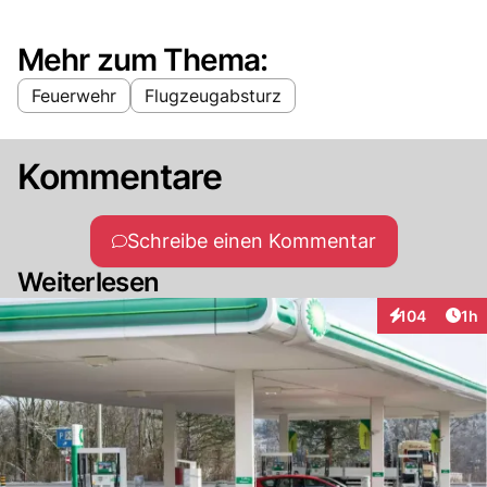
Mehr zum Thema:
Feuerwehr
Flugzeugabsturz
Kommentare
Schreibe einen Kommentar
Weiterlesen
Art
104
1h
Interaktionen