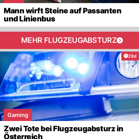
Mann wirft Steine auf Passanten
und Linienbus
MEHR FLUGZEUGABSTURZ
Artik
28d
Gaming
Zwei Tote bei Flugzeugabsturz in
Österreich