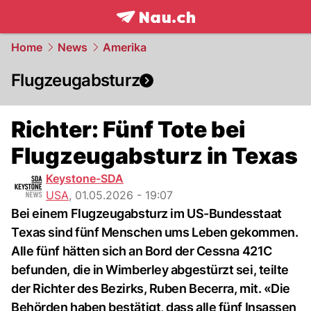
frontpage.
NAU.ch
Home
News
Amerika
Flugzeugabsturz
Richter: Fünf Tote bei
Flugzeugabsturz in Texas
Keystone-SDA
USA
,
01.05.2026 - 19:07
Bei einem Flugzeugabsturz im US-Bundesstaat
Texas sind fünf Menschen ums Leben gekommen.
Alle fünf hätten sich an Bord der Cessna 421C
befunden, die in Wimberley abgestürzt sei, teilte
der Richter des Bezirks, Ruben Becerra, mit. «Die
Behörden haben bestätigt, dass alle fünf Insassen