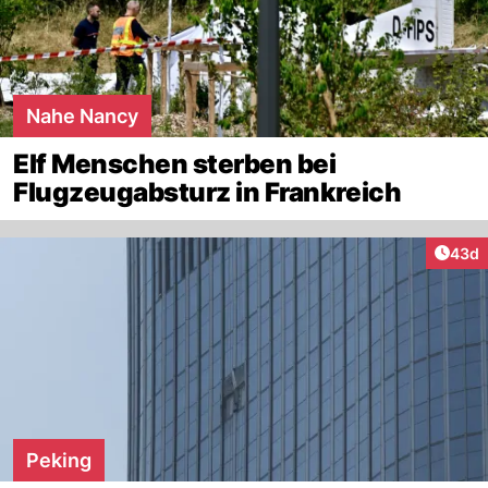
Nahe Nancy
Elf Menschen sterben bei
Flugzeugabsturz in Frankreich
Artik
43d
Peking