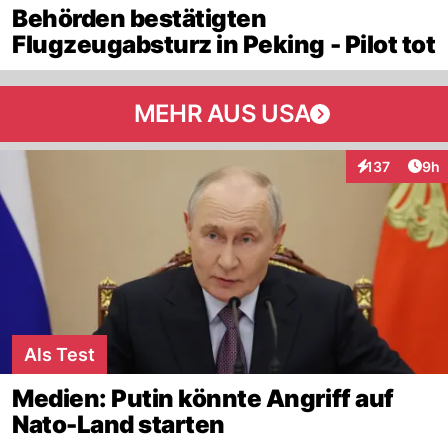
Behörden bestätigten
Flugzeugabsturz in Peking - Pilot tot
MEHR AUS USA
Arti
137
9h
Interaktionen
Als Test
Medien: Putin könnte Angriff auf
Nato-Land starten