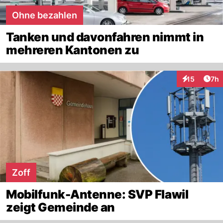
Ohne bezahlen
Tanken und davonfahren nimmt in
mehreren Kantonen zu
Arti
15
7h
Interaktione
Zoff
Mobilfunk-Antenne: SVP Flawil
zeigt Gemeinde an