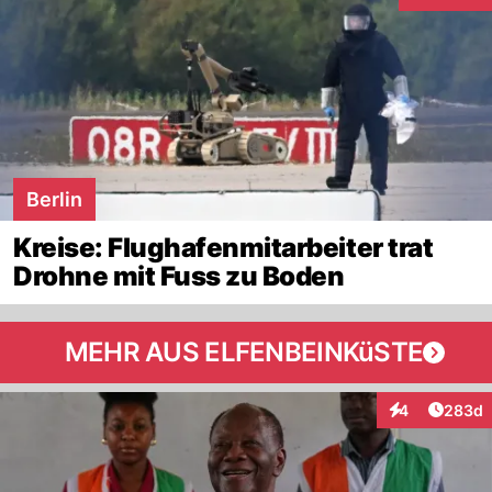
Interaktion
Berlin
Kreise: Flughafenmitarbeiter trat
Drohne mit Fuss zu Boden
MEHR AUS ELFENBEINKüSTE
Artikel
4
283d
Interaktionen