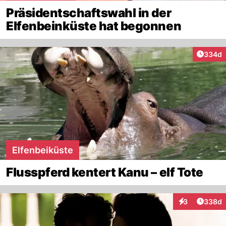
Präsidentschaftswahl in der
Elfenbeinküste hat begonnen
Artikel
334d
Elfenbeiküste
Flusspferd kentert Kanu – elf Tote
Artikel
3
338d
Interaktionen