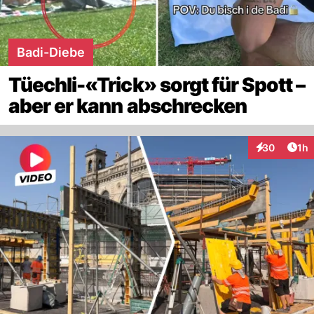
Badi-Diebe
Tüechli-«Trick» sorgt für Spott –
aber er kann abschrecken
Art
30
1h
Interaktione