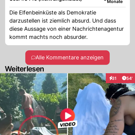
Monate
Die Elfenbeinküste als Demokratie
darzustellen ist ziemlich absurd. Und dass
diese Aussage von einer Nachrichtenagentur
kommt machts noch absurder.
Alle Kommentare anzeigen
Weiterlesen
Arti
31
54'
Interaktionen