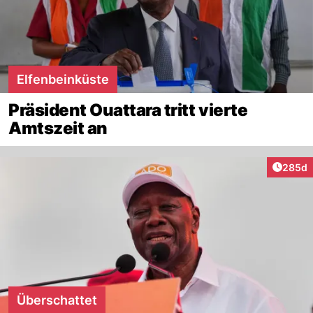
Elfenbeinküste
Präsident Ouattara tritt vierte
Amtszeit an
Artikel
285d
Überschattet