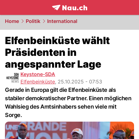
frontpage.
NAU.ch
Home
Politik
International
Elfenbeinküste wählt
Präsidenten in
angespannter Lage
Keystone-SDA
Elfenbeinküste
,
25.10.2025 - 07:53
Gerade in Europa gilt die Elfenbeinküste als
stabiler demokratischer Partner. Einen möglichen
Wahlsieg des Amtsinhabers sehen viele mit
Sorge.