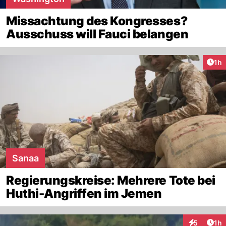
Missachtung des Kongresses?
Ausschuss will Fauci belangen
Art
1h
Sanaa
Regierungskreise: Mehrere Tote bei
Huthi-Angriffen im Jemen
Art
5
1h