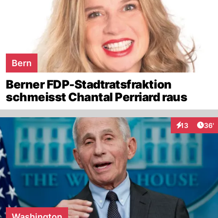
Bern
Berner FDP-Stadtratsfraktion
schmeisst Chantal Perriard raus
Arti
13
36'
Interaktionen
Washington