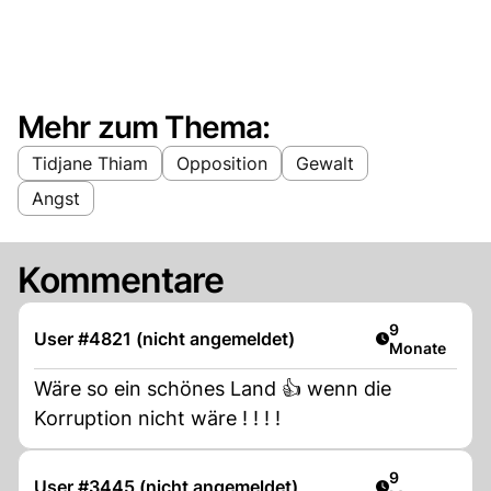
Mehr zum Thema:
Tidjane Thiam
Opposition
Gewalt
Angst
Kommentare
Artikel veröff
9
User #4821 (nicht angemeldet)
Monate
Wäre so ein schönes Land 👍 wenn die
Korruption nicht wäre ! ! ! !
Artikel veröff
9
User #3445 (nicht angemeldet)