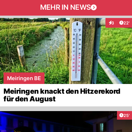
MEHR IN NEWS
Arti
3
22'
Interaktione
Meiringen BE
Meiringen knackt den Hitzerekord
für den August
Arti
25'