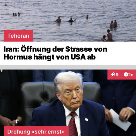
Teheran
Iran: Öffnung der Strasse von
Hormus hängt von USA ab
Arti
19
2d
Interaktione
Drohung «sehr ernst»