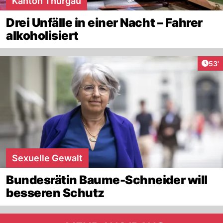
Kanton Thurgau
Drei Unfälle in einer Nacht – Fahrer
alkoholisiert
Arti
53'
Sexuelle Gewalt
Bundesrätin Baume-Schneider will
besseren Schutz