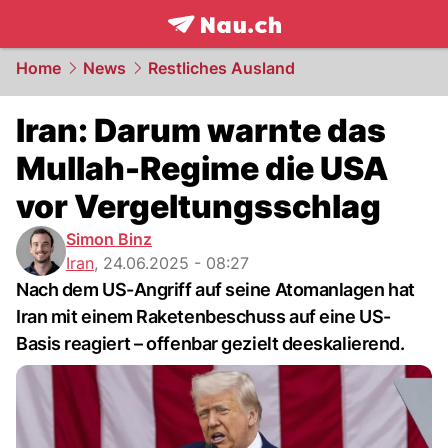
frontpage.
NAU.ch
Home
News
Restliches Ausland
Iran: Darum warnte das
Mullah-Regime die USA
vor Vergeltungsschlag
Simon Binz
Iran
,
24.06.2025 - 08:27
Nach dem US-Angriff auf seine Atomanlagen hat
Iran mit einem Raketenbeschuss auf eine US-
Basis reagiert – offenbar gezielt deeskalierend.