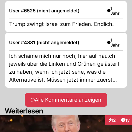
Artikel ver
1
User #6525 (nicht angemeldet)
Jahr
Trump zwingt Israel zum Frieden. Endlich.
Artikel ver
1
User #4881 (nicht angemeldet)
Jahr
Ich schäme mich nur noch, hier auf nau.ch
jeweils über die Linken und Grünen gelästert
zu haben, wenn ich jetzt sehe, was die
Alternative ist. Müssen jetzt immer zuerst
Bomben fallen, bevor man miteinander
spricht???
Alle Kommentare anzeigen
Weiterlesen
Art
12
1y
Interaktione