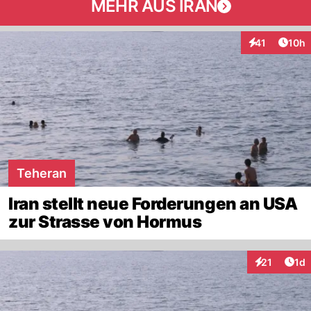
MEHR AUS IRAN
Artik
41
10h
Interaktionen
Teheran
Iran stellt neue Forderungen an USA
zur Strasse von Hormus
Art
21
1d
Interaktione