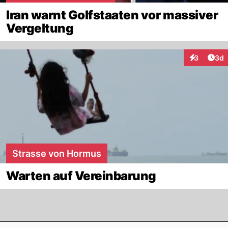
Iran warnt Golfstaaten vor massiver
Vergeltung
Arti
3
3d
Interaktion
Strasse von Hormus
Warten auf Vereinbarung