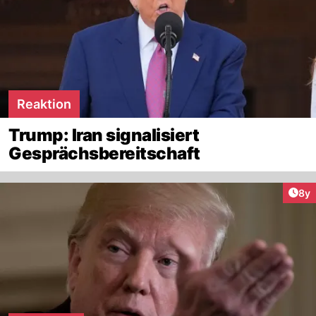
Reaktion
Trump: Iran signalisiert
Gesprächsbereitschaft
Arti
8y