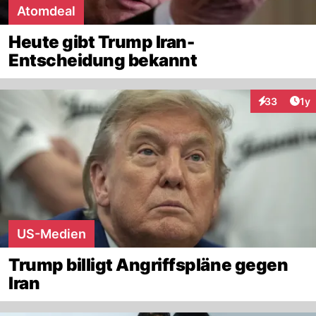
Atomdeal
Heute gibt Trump Iran-
Entscheidung bekannt
Art
33
1y
Interaktione
US-Medien
Trump billigt Angriffspläne gegen
Iran