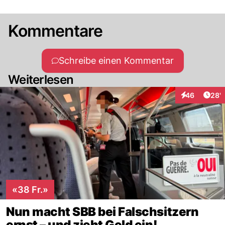
Kommentare
Schreibe einen Kommentar
Weiterlesen
Arti
46
28'
Interaktionen
«38 Fr.»
Nun macht SBB bei Falschsitzern
ernst – und zieht Geld ein!