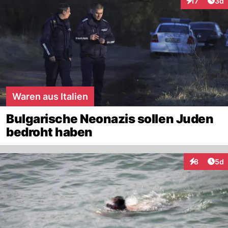
Arti
17
3d
Interaktione
Waren aus Italien
Bulgarische Neonazis sollen Juden
bedroht haben
Arti
8
5d
Interaktion