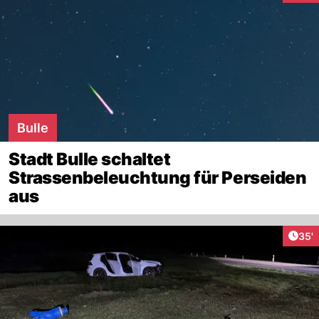
Bulle
Stadt Bulle schaltet
Strassenbeleuchtung für Perseiden
aus
Arti
35'