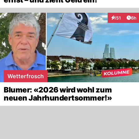
Arti
151
6h
Interaktionen
Wetterfrosch
Blumer: «2026 wird wohl zum
neuen Jahrhundertsommer!»