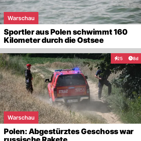
Warschau
Sportler aus Polen schwimmt 160
Kilometer durch die Ostsee
Arti
25
8d
Interaktionen
Warschau
Polen: Abgestürztes Geschoss war
russische Rakete