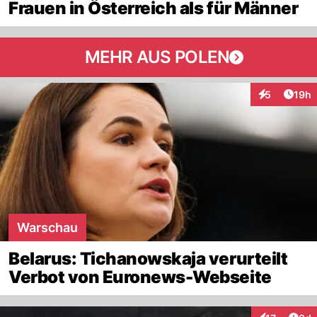
Frauen in Österreich als für Männer
MEHR AUS POLEN
Artik
5
19h
Interaktione
Warschau
Belarus: Tichanowskaja verurteilt
Verbot von Euronews-Webseite