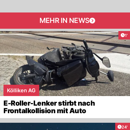
MEHR IN NEWS
Art
1'
Kölliken AG
E-Roller-Lenker stirbt nach
Frontalkollision mit Auto
Arti
24'