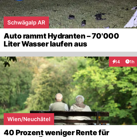
Schwägalp AR
Auto rammt Hydranten – 70'000
Liter Wasser laufen aus
Art
14
1h
Interaktione
Wien/Neuchâtel
40 Prozent weniger Rente für