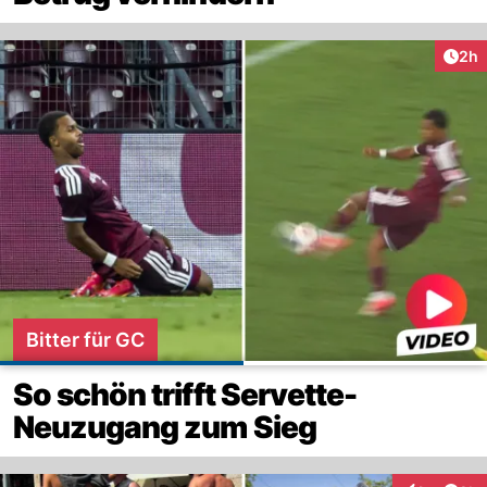
Arti
2h
Bitter für GC
So schön trifft Servette-
Neuzugang zum Sieg