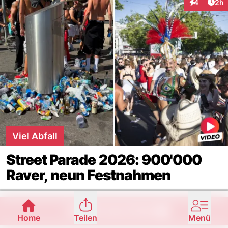
Arti
4
2h
Interaktion
Viel Abfall
Street Parade 2026: 900'000
Raver, neun Festnahmen
MEHR AUS IRAN
Home
Teilen
Menü