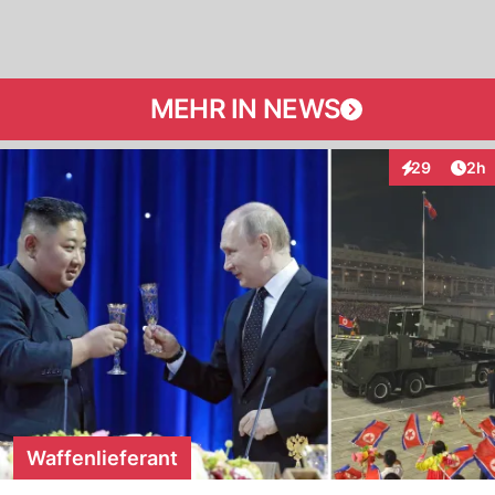
MEHR IN NEWS
Arti
29
2h
Interaktionen
Waffenlieferant