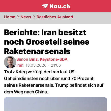
frontpage.
NAU.ch
Home
News
Restliches Ausland
Berichte: Iran besitzt
noch Grossteil seines
Raketenarsenals
Simon Binz
,
Keystone-SDA
Iran
,
13.05.2026 - 21:05
Trotz Krieg verfügt der Iran laut US-
Geheimdiensten noch über rund 70 Prozent
seines Raketenarsenals. Trump befindet sich auf
dem Weg nach China.