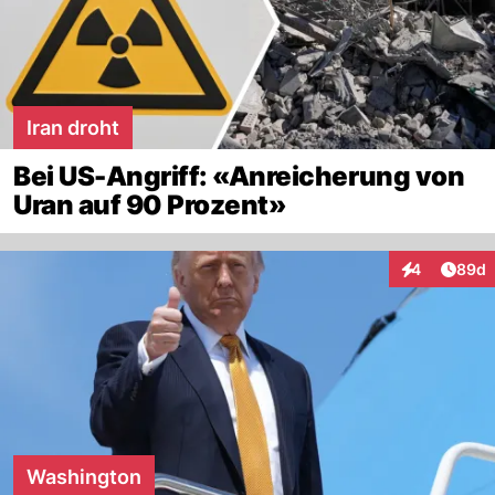
Iran droht
Bei US-Angriff: «Anreicherung von
Uran auf 90 Prozent»
Artik
4
89d
Interaktionen
Washington