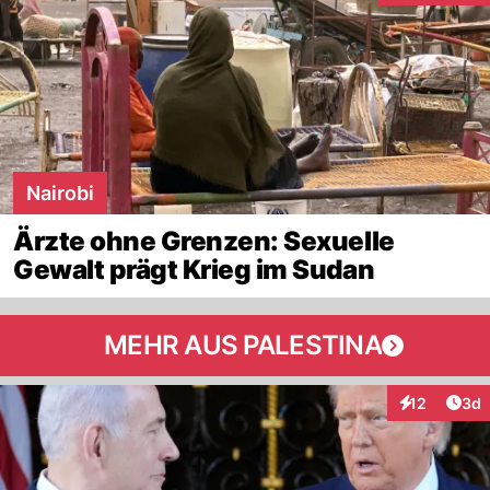
Nairobi
Ärzte ohne Grenzen: Sexuelle
Gewalt prägt Krieg im Sudan
MEHR AUS PALESTINA
Arti
12
3d
Interaktione