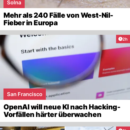
Solna
Mehr als 240 Fälle von West-Nil-
Fieber in Europa
Arti
2h
San Francisco
OpenAI will neue KI nach Hacking-
Vorfällen härter überwachen