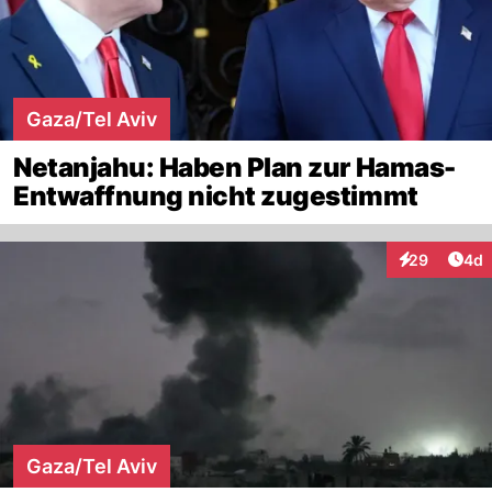
Gaza/Tel Aviv
Netanjahu: Haben Plan zur Hamas-
Entwaffnung nicht zugestimmt
Arti
29
4d
Interaktionen
Gaza/Tel Aviv