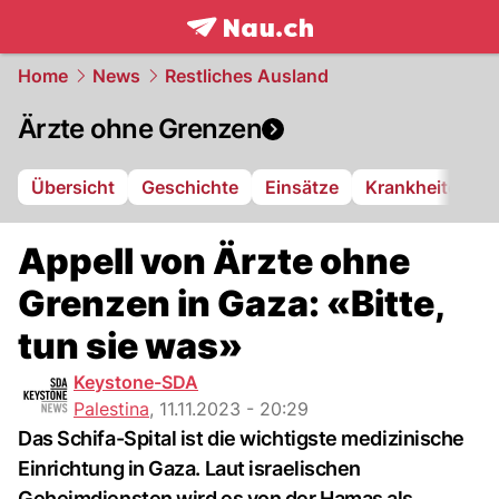
frontpage.
NAU.ch
Home
News
Restliches Ausland
Ärzte ohne Grenzen
Übersicht
Geschichte
Einsätze
Krankheiten
Appell von Ärzte ohne
Grenzen in Gaza: «Bitte,
tun sie was»
Keystone-SDA
Palestina
,
11.11.2023 - 20:29
Das Schifa-Spital ist die wichtigste medizinische
Einrichtung in Gaza. Laut israelischen
Geheimdiensten wird es von der Hamas als