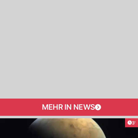
MEHR IN NEWS
Art
3'