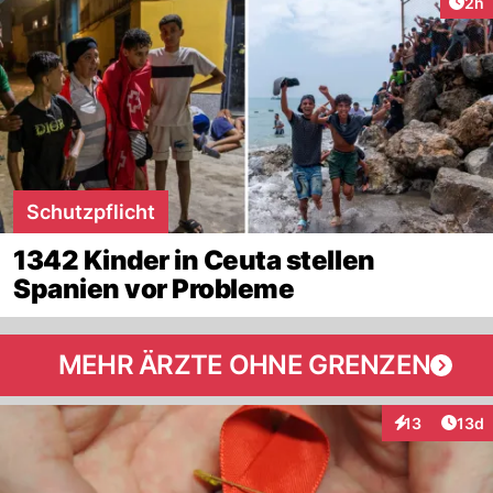
Arti
2h
Schutzpflicht
1342 Kinder in Ceuta stellen
Spanien vor Probleme
MEHR ÄRZTE OHNE GRENZEN
Artik
13
13d
Interaktionen