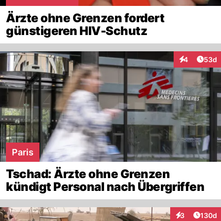
Ärzte ohne Grenzen fordert
günstigeren HIV-Schutz
Artik
4
53d
Interaktionen
Paris
Tschad: Ärzte ohne Grenzen
kündigt Personal nach Übergriffen
Artike
3
130d
Interaktionen