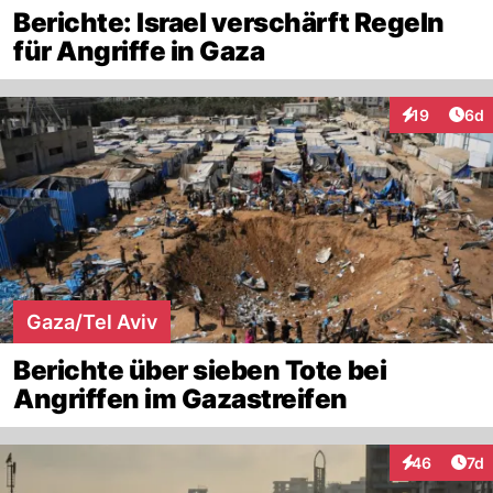
Berichte: Israel verschärft Regeln
für Angriffe in Gaza
Arti
19
6d
Interaktione
Gaza/Tel Aviv
Berichte über sieben Tote bei
Angriffen im Gazastreifen
Art
46
7d
Interaktione