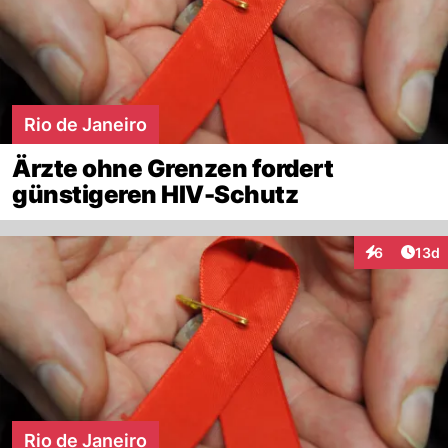
Rio de Janeiro
Ärzte ohne Grenzen fordert
günstigeren HIV-Schutz
Artik
6
13d
Interaktione
Rio de Janeiro