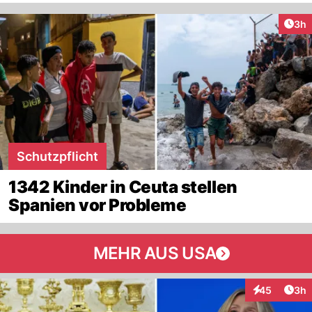
Arti
3h
Schutzpflicht
1342 Kinder in Ceuta stellen
Spanien vor Probleme
MEHR AUS USA
Arti
45
3h
Interaktionen