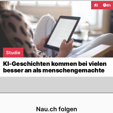
Arti
2
8h
Interaktion
Studie
KI-Geschichten kommen bei vielen
besser an als menschengemachte
Footer
Nau.ch folgen