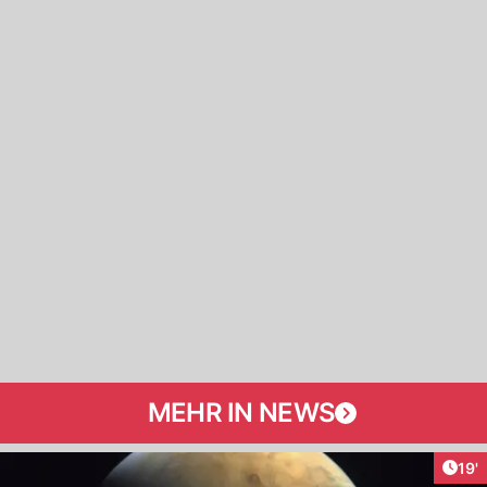
MEHR IN NEWS
Arti
19'