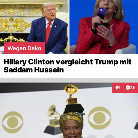
Wegen Deko
Hillary Clinton vergleicht Trump mit
Saddam Hussein
Arti
1
3h
Interaktion