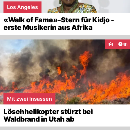
Los Angeles
«Walk of Fame»-Stern für Kidjo -
erste Musikerin aus Afrika
Arti
4
4h
Interaktion
Mit zwei Insassen
Löschhelikopter stürzt bei
Waldbrand in Utah ab