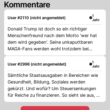
Kommentare
Artikel ver
1
User #2110 (nicht angemeldet)
Jahr
Donald Trump ist doch so ein richtiger
Menschenfreund nach dem Motto 'wer hat
dem wird gegeben'. Seine unkaputtbaren
MAGA-Fans werden wohl trotzdem bei
seinem nächsten öffentlichen Auftritt wieder
frenetische Lautäusserungen der
Artikel ver
1
User #2996 (nicht angemeldet)
Jahr
Begeisterung zeigen, auch wenn sie am
nächsten Tag ohne Brot und ohne
Sämtliche Staatsausgaben in Bereichen wie
Krankenversicherung dastehen. Hauptsache
Gesundheit, Bildung, Soziales werden
die 'Leistungsträger' unter seinen Tech-
gekürzt. Und wofür? Um Steuersenkungen
Buddies dürfen sich aufs Beste über
für Reiche zu finanzieren. So sieht sie aus, die
Steuersenkungen freuen. Moodys und Co
MAGA-Politik. Jeder Vernünftige US-Bürger
werden wohl schon bald mit der nächsten
tut mir leid. Die Trump-Wähler dagegen