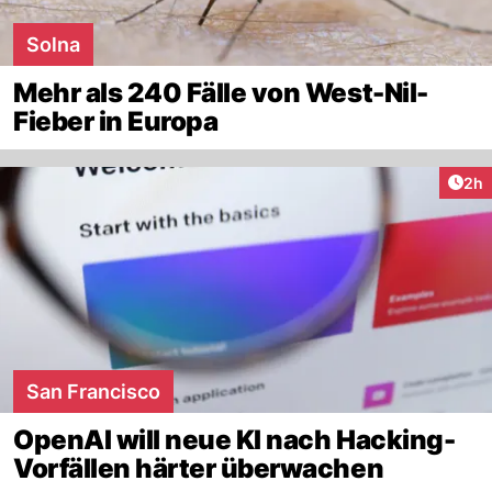
Solna
Mehr als 240 Fälle von West-Nil-
Fieber in Europa
Arti
2h
San Francisco
OpenAI will neue KI nach Hacking-
Vorfällen härter überwachen