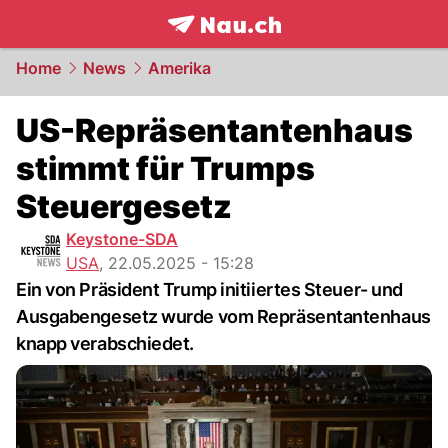
frontpage.
NAU.ch
Home
News
Amerika
US-Repräsentantenhaus
stimmt für Trumps
Steuergesetz
Keystone-SDA
USA
,
22.05.2025 - 15:28
Ein von Präsident Trump initiiertes Steuer- und
Ausgabengesetz wurde vom Repräsentantenhaus
knapp verabschiedet.