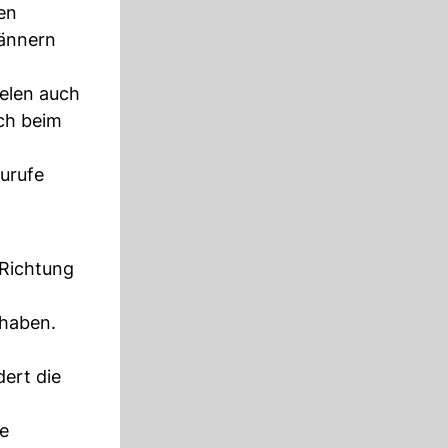
en
Männern
elen auch
ich beim
urufe
 Richtung
 haben.
ert die
ie