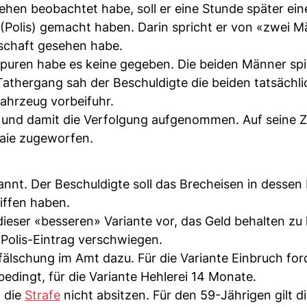
hen beobachtet habe, soll er eine Stunde später ein
 (Polis) gemacht haben. Darin spricht er von «zwei 
nschaft gesehen habe.
puren habe es keine gegeben. Die beiden Männer spi
m Tathergang sah der Beschuldigte die beiden tatsächl
fahrzeug vorbeifuhr.
 und damit die Verfolgung aufgenommen. Auf seine Z
naie zugeworfen.
annt. Der Beschuldigte soll das Brecheisen in dessen
iffen haben.
 dieser «besseren» Variante vor, das Geld behalten zu
Polis-Eintrag verschwiegen.
lschung im Amt dazu. Für die Variante Einbruch ford
edingt, für die Variante Hehlerei 14 Monate.
t die
Strafe
nicht absitzen. Für den 59-Jährigen gilt d