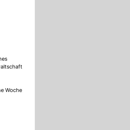
nes
altschaft
ine Woche