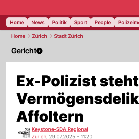
Home
News
Politik
Sport
People
Polizei
Home
Zürich
Stadt Zürich
Gericht
Ex-Polizist steh
Vermögensdelikt
Affoltern
Keystone-SDA Regional
Zürich
,
29.07.2025 - 11:20