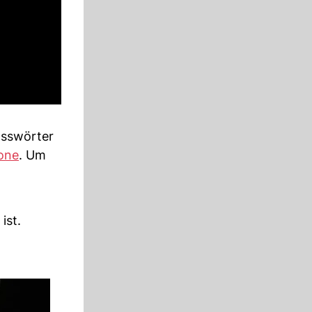
asswörter
one
. Um
ist.