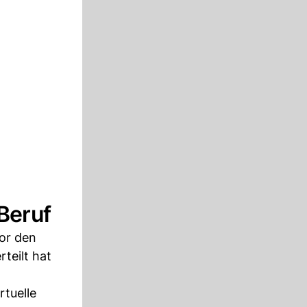
 Beruf
or den
teilt hat
rtuelle