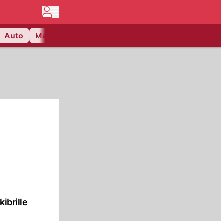
Auto
Matchcenter
Videos
Nau Plus
Lifestyle
ibrille