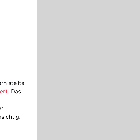
rn stellte
ert.
Das
er
sichtig.