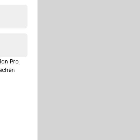
sion Pro
nschen