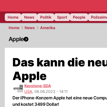
Home
News
Politik
Sport
People
Polizei
Home
News
Amerika
Apple
Das kann die neu
Apple
Keystone-SDA
USA
,
08.06.2023 - 14:11
Der iPhone-Konzern Apple hat eine neue Computer
und kostet 3499 Dollar!