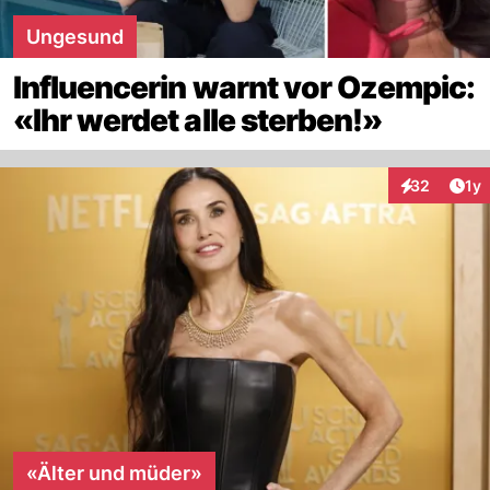
Ungesund
Influencerin warnt vor Ozempic:
«Ihr werdet alle sterben!»
Art
32
1y
Interaktione
«Älter und müder»