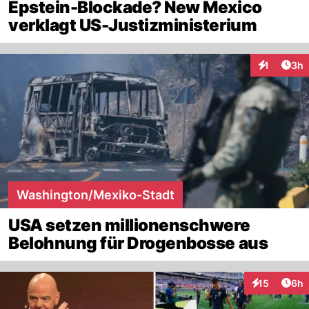
Epstein-Blockade? New Mexico
verklagt US-Justizministerium
Arti
1
3h
Interaktion
Washington/Mexiko-Stadt
USA setzen millionenschwere
Belohnung für Drogenbosse aus
Arti
15
6h
Interaktione