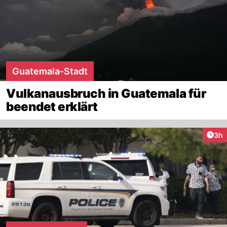
Guatemala-Stadt
Vulkanausbruch in Guatemala für
beendet erklärt
Arti
3h