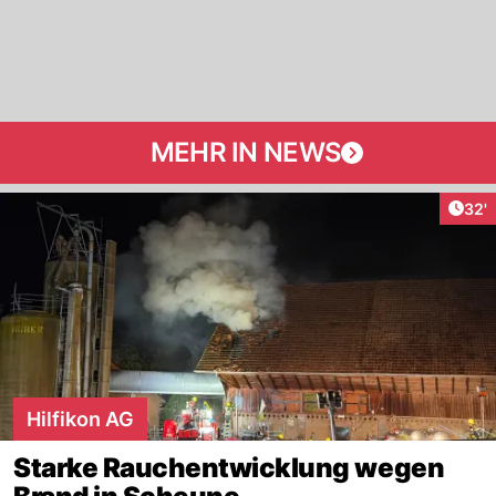
MEHR IN NEWS
Arti
32'
Hilfikon AG
Starke Rauchentwicklung wegen