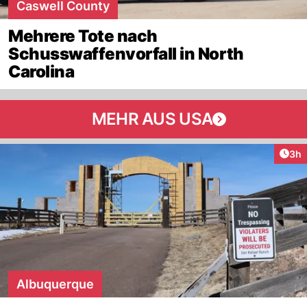
Caswell County
Mehrere Tote nach
Schusswaffenvorfall in North
Carolina
MEHR AUS USA
Arti
3h
Albuquerque