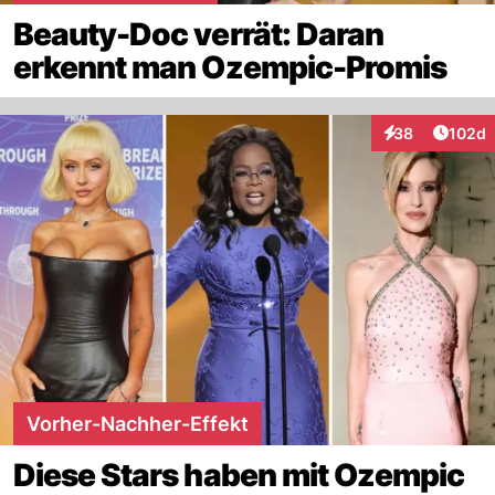
Beauty-Doc verrät: Daran
erkennt man Ozempic-Promis
Artike
38
102d
Interaktionen
Vorher-Nachher-Effekt
Diese Stars haben mit Ozempic