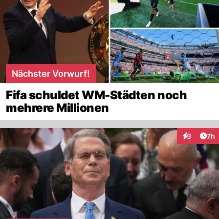
Nächster Vorwurf!
Fifa schuldet WM-Städten noch
mehrere Millionen
Arti
3
7h
Interaktion