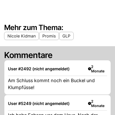
Mehr zum Thema:
Nicole Kidman
Promis
GLP
Kommentare
Artikel veröff
2
User #2492 (nicht angemeldet)
Monate
Am Schluss kommt noch ein Buckel und
Klumpfüsse!
Artikel veröff
2
User #5249 (nicht angemeldet)
Monate