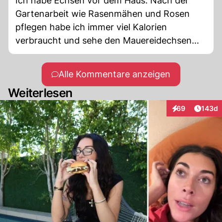
Ich habe Echsen vor dem Haus. Nach der
Gartenarbeit wie Rasenmähen und Rosen
pflegen habe ich immer viel Kalorien
verbraucht und sehe den Mauereidechsen
beim Spielen und Winken zu. Das macht Spaß
und die Tierchen bleiben am Leben. Ich lebe
Alle Kommentare anzeigen
in dieser Hinsicht Vegan, lol.
Weiterlesen
Artike
69
143d
Interaktionen